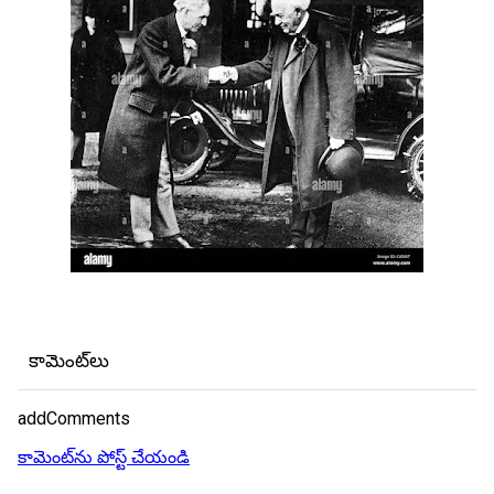
కామెంట్‌లు
addComments
కామెంట్‌ను పోస్ట్ చేయండి