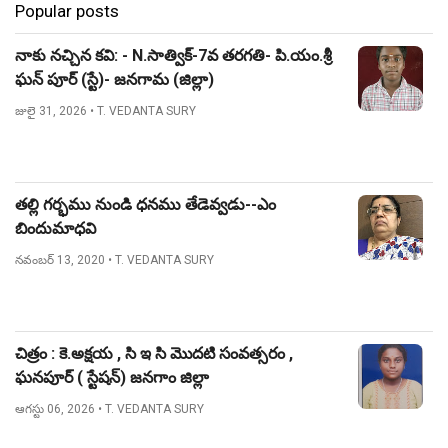
Popular posts
నాకు నచ్చిన కవి: - N.సాత్విక్-7వ తరగతి- పి.యం.శ్రీ
ఘన్ పూర్ (స్టే)- జనగామ (జిల్లా)
జులై 31, 2026
• T. VEDANTA SURY
తల్లి గర్భము నుండి ధనము తేడెవ్వడు--ఎం
బిందుమాధవి
నవంబర్ 13, 2020
• T. VEDANTA SURY
చిత్రం : కె.అక్షయ , సి ఇ సి మొదటి సంవత్సరం ,
ఘనపూర్ ( స్టేషన్) జనగాం జిల్లా
ఆగస్టు 06, 2026
• T. VEDANTA SURY