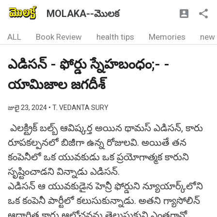
MOLAKA--మొలక
ALL
Book Review
health tips
Memories
new
ఎడిసన్ - ఫోర్డు స్నేహబంధం;- -
యామిజాల జగదీశ్
జులై 23, 2024
• T. VEDANTA SURY
ఎలక్ట్రిక్ బల్బ్ ఆవిష్కర్త అయిన థామస్ ఎడిసన్, కారు
రూపకల్పనలో బిజీగా ఉన్న రోజులవి. అయితే తన
కంపెనీలో ఒక యువకుడు ఒక ప్రయోగాత్మక కారుని
సృష్టించాడని విన్నాడు ఎడిసన్.
ఎడిసన్ ఆ యువకుడైన హెన్రీ ఫోర్డుని న్యూయార్క్‌లోని
ఒక కంపెనీ పార్టీలో కలుసుకున్నాడు. అతని గ్యాసోలిన్
ఆధారిత కారు ఆలోచనను తెలుసుకుని ఎంతగానో