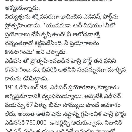
ఆకట్టుకున్నాడు.
విద్యుత్తును శక్తి వనరుగా భావించిన ఎడిసన్, ఫోర్డ్‌ను
ప్రోత్సహించాడు. "యువకుడా, అదీ విషయం! నీలో
ప్రయోగాలు చేసే కృషి ఉంది! నీ ఆలోచనాశక్తి
నన్నెంతగానో కట్టిపడేసింది. నీ ప్రయోగాలను
కొనసాగించు" అని చెప్పాడు.
ఎడిషన్ తో ప్రోత్సహింపబడిన హెన్రీ ఫోర్డ్ తన పనిని
కొనసాగించాడు, చివరికి అతనిని సంపన్నుడిగా మార్చిన
కారును కనిపెట్టాడు.
1914 డిసెంబర్ 9న, ఎడిసన్ ప్రయోగశాల, కర్మాగారం
అగ్నిప్రమాదానికి ధ్వంసమయ్యాయి. అప్పటికి ఎడిసన్
వయస్సు 67 ఏళ్ళు. భీమా సొమ్ములు పొందే అవకాశం
లేదు. అయితే అతని పెను నష్టాన్ని గ్రహించిళ హెన్రీ ఫోర్డు
ఎడిసన్‌కి 750,000 డాలర్లిచ్చి ఆదుకున్నాడు. నిజానికి
ఎడిసన్ మరింత డబ్బు అడిగితే ఇవ్వగల స్థాయిలో