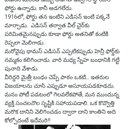
ఫోర్డు ఉన్నాడు. కానీ అడగలేదు.
1916లో, ఫోర్డు తన ఇంటిని ఎడిసన్ ఇంటి పక్కనే
మార్చాడు. ఎడిసన్ తర్వాత వీల్ చైర్‌కు
పరిమితమైనప్పుడు కూడా ఫోర్డు అతనితో కంటికి
రెప్పలా మెలిగాడు.
మరోవైపు థామస్ ఎడిసన్ ఎప్పటికప్పుడు హెన్రీ ఫోర్డ్‌కు
నమ్మకం కలిగించాడు. వారి మధ్య స్నేహ బంధానికి గట్టి
పునాది వేశాడు.
వీరిద్దరి మైత్రీ బంధం చెప్పే పాఠం ఒకటి... ఇతరుల
విజయాలను చూసి ఎప్పుడూ అసూయపడకూడదు.
మనం పోటీ పడటంలో గెలవలేకపోతే, మన ముందున్న
వ్యక్తి సంచలనొల సృష్టికి సహాయపడాలి. ఒక కొవ్వొత్తి
మరొక దానిని వెలిగించడం ద్వారా దాని కాంతిని అది
కోల్పోదంటే ఇదేమరి!!