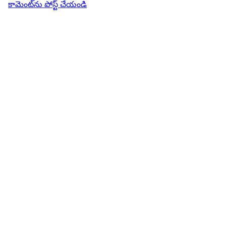
కామెంట్‌ను పోస్ట్ చేయండి