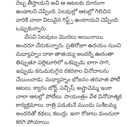
దెబ్బ తీస్తాయని అవి ఆ ఆటలకు దూరంగా
ఉండాలని చెప్పింది. సెలవుల్లో ఆటల్లో గెలిచిన
వారికి చాలా విలువైన గిఫ్ట్స్ ఉంటాయని చెప్పింది.
ఒప్పుకున్నారు.
వేసవి సెలవులు మొదలు అయినాయి.
అందరూ చేరుకున్నారు. ప్రతిరోజూ ఉదయం నుంచి
మధ్యాహ్నం దాకా తాతయ్య అందర్నీ ఊరంతా
తిప్పుతూ పల్లెటూరిలో ఒకప్పుడు బాగా సాగి,
ఇప్పుడు కనుమరుగైన రకరకాల వినోదాలను
చేయించాడు. మధ్యాహ్నం భోజనం తరవాత పోటీ
ఆటలు. క్యారం బోర్డ్, పచ్చీస్, అష్టాచెమ్మ ఇంకా
చాలా ఆటల్లో పోటీలు. సాయంత్రం వేళ వినోదాత్మక
కార్యక్రమాలు. రాత్రి పడుకునే ముందు సుశీలమ్మ
అందరితో కథలు, కబుర్లు. ఇలా రోజులు మంచులా
కరగి పోయాయి.