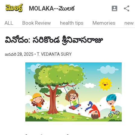
MOLAKA--మొలక
ALL
Book Review
health tips
Memories
new
వినోదం: సరికొండ శ్రీనివాసరాజు
జనవరి 28, 2025
• T. VEDANTA SURY