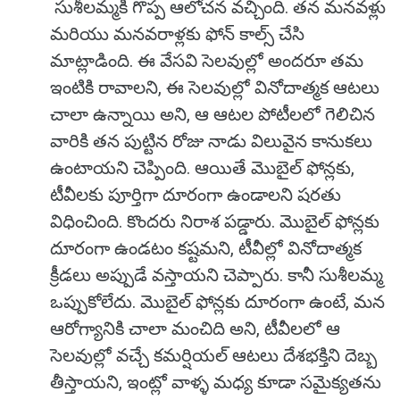
సుశీలమ్మకి గొప్ప ఆలోచన వచ్చింది. తన మనవళ్లు
మరియు మనవరాళ్లకు ఫోన్ కాల్స్ చేసి
మాట్లాడింది. ఈ వేసవి సెలవుల్లో అందరూ తమ
ఇంటికి రావాలని, ఈ సెలవుల్లో వినోదాత్మక ఆటలు
చాలా ఉన్నాయి అని, ఆ ఆటల పోటీలలో గెలిచిన
వారికి తన పుట్టిన రోజు నాడు విలువైన కానుకలు
ఉంటాయని చెప్పింది. ఆయితే మొబైల్ ఫోన్లకు,
టీవీలకు పూర్తిగా దూరంగా ఉండాలని షరతు
విధించింది. కొందరు నిరాశ పడ్డారు. మొబైల్ ఫోన్లకు
దూరంగా ఉండటం కష్టమని, టీవీల్లో వినోదాత్మక
క్రీడలు అప్పుడే వస్తాయని చెప్పారు. కానీ సుశీలమ్మ
ఒప్పుకోలేదు. మొబైల్ ఫోన్లకు దూరంగా ఉంటే, మన
ఆరోగ్యానికి చాలా మంచిది అని, టీవీలలో ఆ
సెలవుల్లో వచ్చే కమర్షియల్ ఆటలు దేశభక్తిని దెబ్బ
తీస్తాయని, ఇంట్లో వాళ్ళ మధ్య కూడా సమైక్యతను