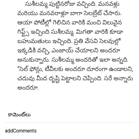
సుశీలమ్మ పుట్టినరోజు వచ్చింది. మనవళ్లు
మరియు మనవరాళ్లూ బాగా సెలబ్రేట్ చేసారు.
ఆయా పోటీల్లో గెలిచిన వారికి మంచి విలువైన
గిఫ్ట్స్ ఇచ్చింది సుశీలమ్మ. మిగతా వారికి కూడా
బహుమతులు ఇచ్చింది. ప్రతి వేసవి సెలవుల్లో
ఇక్కడికి వచ్చి, ఎంజాయ్ చేయాలని అందరూ
అనుకున్నారు. సుశీలమ్మ అందరితో ఇలా అన్నది.
"సెల్ ఫోన్లు, టీవీలకు అందరూ దూరంగా ఉండాలని,
చదువు మీద దృష్టి పెట్టాలని చెప్పింది. సరే అన్నారు
అందరూ.
కామెంట్‌లు
addComments