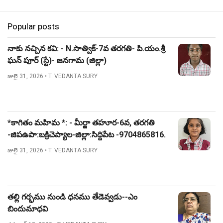
Popular posts
నాకు నచ్చిన కవి: - N.సాత్విక్-7వ తరగతి- పి.యం.శ్రీ
ఘన్ పూర్ (స్టే)- జనగామ (జిల్లా)
జులై 31, 2026
• T. VEDANTA SURY
*కాగితం మహిమ *: - మీర్జా తహూర-6వ, తరగతి
-జిపఉపా:బక్రిచెప్యాల-జిల్లా:సిద్దిపేట -9704865816.
జులై 31, 2026
• T. VEDANTA SURY
తల్లి గర్భము నుండి ధనము తేడెవ్వడు--ఎం
బిందుమాధవి