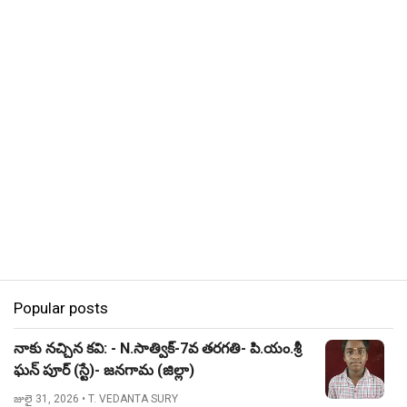
Popular posts
నాకు నచ్చిన కవి: - N.సాత్విక్-7వ తరగతి- పి.యం.శ్రీ
ఘన్ పూర్ (స్టే)- జనగామ (జిల్లా)
జులై 31, 2026
• T. VEDANTA SURY