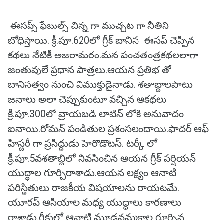
ఈసప్స్ ఫేబుల్స్ చిన్న గా ముచ్చట గా నీతిని
బోధిస్తాయి. క్రీ.పూ.620లో గ్రీక్ బానిస ఈసప్ చెప్పిన
కథలు నేటికీ అజరామరం.మన పంచతంత్రకథలలాగా
జంతువులే ప్రధాన పాత్రలు.ఆయన ప్రతిభ తో
బానిసత్వం నుంచి విముక్తుడైనాడు. శతాబ్దాలపాటు
జనాలు అలా చెప్పుకుంటూ వచ్చిన ఆకథలు
క్రీ.పూ.300లో వ్రాయబడి లాటిన్ లోకి అనువాదం
ఐనాయి.రోమన్ పండితుల ప్రశంసలందాయి.ఫాదర్ ఆఫ్
హిస్టరీ గా ప్రసిద్ధుడు హెరొడొటస్. టర్కీ లో
క్రీ.పూ.5వశతాబ్దిలో నివసించిన ఆయన గ్రీక్ పర్షియన్
యుద్ధాల గూర్చిరాశాడు.ఆయన లక్ష్యం ఆనాటి
పరిస్థితులు రాజకీయ విషయాలను రాయటమే.
యూరప్ ఆసియాల మధ్య యుద్ధాలు కారణాలు
రాశాడు.గ్రీకుల్లో ఆనాటి మూఢనమ్మకాల గూర్చిన