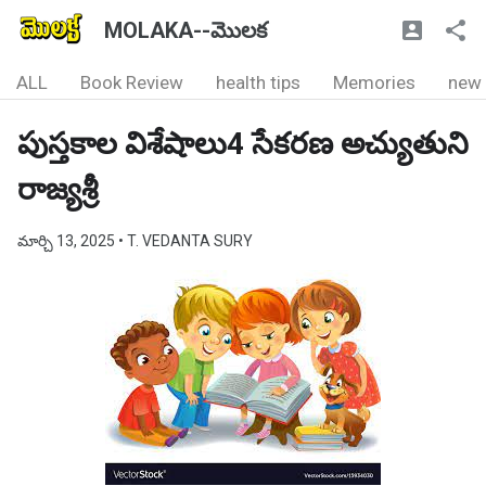
MOLAKA--మొలక
ALL
Book Review
health tips
Memories
new
పుస్తకాల విశేషాలు4 సేకరణ అచ్యుతుని
రాజ్యశ్రీ
మార్చి 13, 2025
• T. VEDANTA SURY