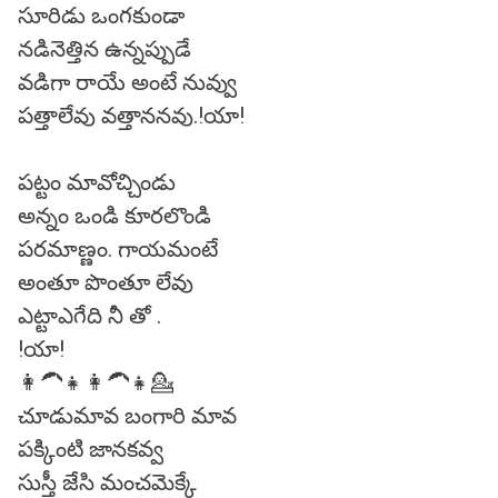
సూరిడు ఒంగకుండా
నడినెత్తిన ఉన్నప్పుడే
వడిగా రాయే అంటే నువ్వు
పత్తాలేవు వత్తాననవు.!యా!
పట్టం మావోచ్చిండు
అన్నం ఒండి కూరలొండి
పరమాణ్ణం. గాయమంటే
అంతూ పొంతూ లేవు
ఎట్టాఎగేది నీ తో .
!యా!
👩‍🦱👧👩‍🦱👧💁
చూడుమావ బంగారి మావ
పక్కింటి జానకవ్వ
సుస్తీ జేసి మంచమెక్కే