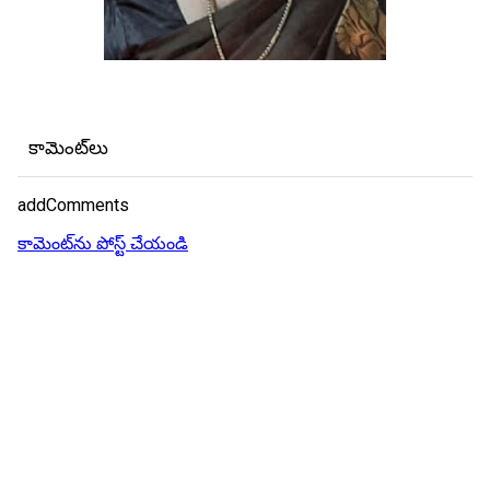
కామెంట్‌లు
addComments
కామెంట్‌ను పోస్ట్ చేయండి