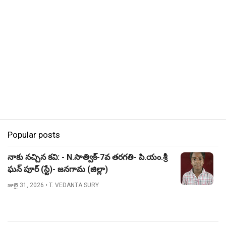
Popular posts
నాకు నచ్చిన కవి: - N.సాత్విక్-7వ తరగతి- పి.యం.శ్రీ
ఘన్ పూర్ (స్టే)- జనగామ (జిల్లా)
జులై 31, 2026
• T. VEDANTA SURY