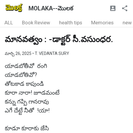
MOLAKA--మొలక
ALL
Book Review
health tips
Memories
new
మానవత్వం : -డాక్టర్ సీ.వసుంధర.
మార్చి 26, 2025
• T. VEDANTA SURY
యాడబోతీవో రంగి
యాడబోతివో?
తోటకాడ కాపుండి
కూరా నారా! జూడమంటే
కన్ను గప్పి గానరావు
ఎగే దేట్టే నీతో !యా!
కూడూ కూరాకు జేసి