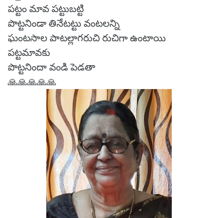
పట్టం మావ పట్టుబట్టి
పొట్టనిండా తినేటట్టు వంటలన్ని
ఘంటసాల పాటల్లాగరుచి రుచిగా ఉంటాయి
పట్టమావకు
పొట్టనిందా వండి పెడతా
🙏🙏🙏🙏🙏