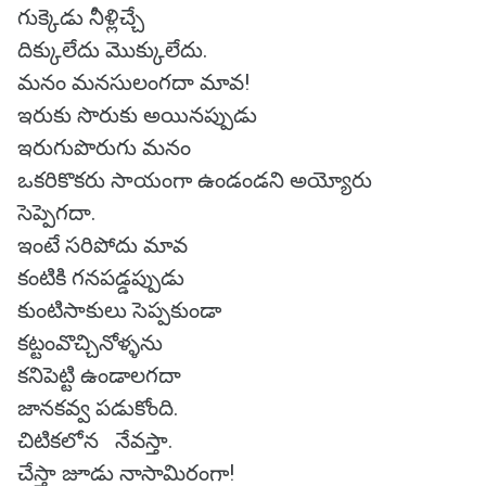
గుక్కెడు నీళ్లిచ్చే
దిక్కులేదు మొక్కులేదు.
మనం మనసులంగదా మావ!
ఇరుకు సొరుకు అయినప్పుడు
ఇరుగుపొరుగు మనం
ఒకరికొకరు సాయంగా ఉండండని అయ్యోరు
సెప్పెగదా.
ఇంటే సరిపోదు మావ
కంటికి గనపడ్డప్పుడు
కుంటిసాకులు సెప్పకుండా
కట్టంవొచ్చినోళ్ళను
కనిపెట్టి ఉండాలగదా
జానకవ్వ పడుకోంది.
చిటికలోన నేవస్తా.
చేస్తా జూడు నాసామిరంగా!