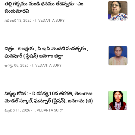
తల్లి గర్భము నుండి ధనము తేడెవ్వడు--ఎం
బిందుమాధవి
నవంబర్ 13, 2020
• T. VEDANTA SURY
చిత్రం : కె.అక్షయ , సి ఇ సి మొదటి సంవత్సరం ,
ఘనపూర్ ( స్టేషన్) జనగాం జిల్లా
ఆగస్టు 06, 2026
• T. VEDANTA SURY
నిశ్శబ్ద కోరిక : - D.రసన్య,10వ తరగతి, తెలంగాణ
మోడల్ స్కూల్, ఘన్పూర్ (స్టేషన్), జనగామ (జి)
ఫిబ్రవరి 11, 2026
• T. VEDANTA SURY