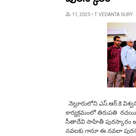
మే 11, 2025
• T. VEDANTA SURY
నెల్లూరులోని ఎస్.ఆర్.కె విశ
కార్యక్రమంలో తిరుపతి రచయిత
సీతాదేవి సాహితీ పురస్కార
నవలకు గానూ ఈ నవలా పురస్కా