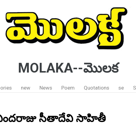
MOLAKA--మొలక
ories
new
News
Poem
Quotations
se
S
ందరాజు సీతాదేవి సాహితీ