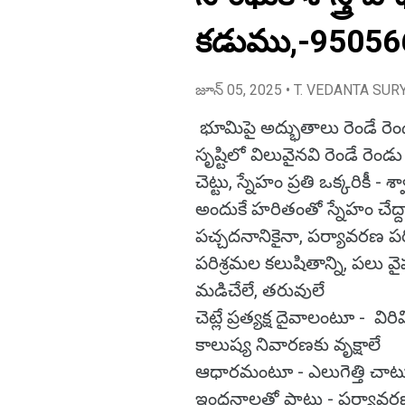
కడుము,-95056
జూన్ 05, 2025
• T. VEDANTA SUR
భూమిపై అద్భుతాలు రెండే రెండు
సృష్టిలో విలువైనవి రెండే రెండ
చెట్టు, స్నేహం ప్రతి ఒక్కరికీ - శ
అందుకే హరితంతో స్నేహం చేద్దా
పచ్చదనానికైనా, పర్యావరణ పరి
పరిశ్రమల కలుషితాన్ని, పలు వై
మడిచేలే, తరువులే
చెట్లే ప్రత్యక్ష దైవాలంటూ - వ
కాలుష్య నివారణకు వృక్షాలే
ఆధారమంటూ - ఎలుగెత్తి చాట
ఇంధనాలతో పాటు - పర్యా