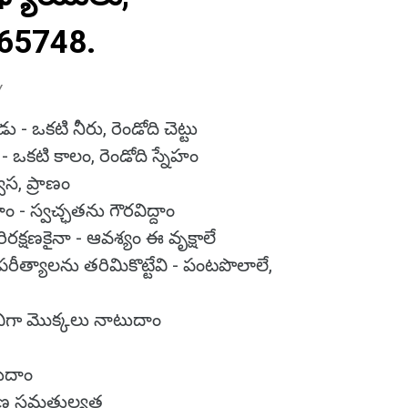
65748.
Y
 - ఒకటి నీరు, రెండోది చెట్టు
ు - ఒకటి కాలం, రెండోది స్నేహం
్వాస, ప్రాణం
ం - స్వచ్ఛతను గౌరవిద్దాం
రక్షణకైనా - ఆవశ్యం ఈ వృక్షాలే
పరీత్యాలను తరిమికొట్టేవి - పంటపొలాలే,
ిరివిగా మొక్కలు నాటుదాం
ుదాం
వరణ సమతుల్యత