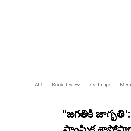
ALL
Book Review
health tips
Mem
"జగతికి జాగృతి
సాంఘిక శాస్త్రోప