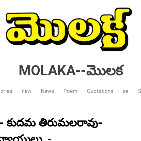
MOLAKA--మొలక
ories
new
News
Poem
Quotations
se
S
":- కుదమ తిరుమలరావు-
ాధ్యాయులు, -