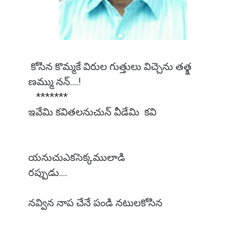
కోసిన కొమ్మకే విరుల గుత్తులు విచ్చెను తత్క్ష
ణమ్ము నన్....!
*******
ఇవేమి కవితలనుచున్ వీడేమి కవి
యనుచుఎకసెక్కములాడి
రప్పుడు....
నవ్విన నాప చేనే పండి నటులకోసిన