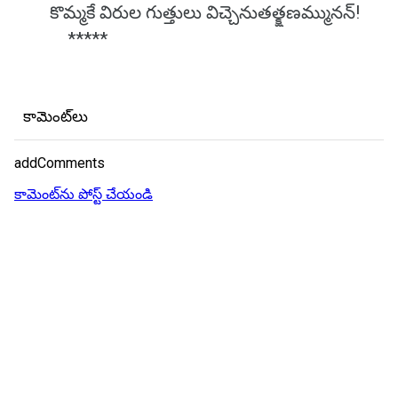
కొమ్మకే విరుల గుత్తులు విచ్చెనుతత్క్షణమ్మునన్!
*****
కామెంట్‌లు
addComments
కామెంట్‌ను పోస్ట్ చేయండి