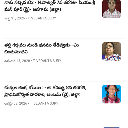
నాకు నచ్చిన కవి: - N.సాత్విక్-7వ తరగతి- పి.యం.శ్రీ
ఘన్ పూర్ (స్టే)- జనగామ (జిల్లా)
జులై 31, 2026
• T. VEDANTA SURY
తల్లి గర్భము నుండి ధనము తేడెవ్వడు--ఎం
బిందుమాధవి
నవంబర్ 13, 2020
• T. VEDANTA SURY
చుక్కల జింక, కోయిల : - జె. శరణ్య, 8వ తరగతి,
ప్రాథమికోన్నత పాఠశాల, ఆంబమ్ (వై), జిల్లా:
నిజామాబాద్.
ఆగస్టు 08, 2026
• T. VEDANTA SURY