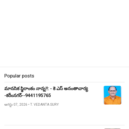
Popular posts
మానసిక స్థిరాంకం నాన్న!!: - కె ఎస్ అనంతాచార్య
-కరీంనగర్--9441195765
ఆగస్టు 07, 2026
• T. VEDANTA SURY