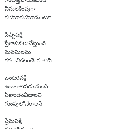
గొంతెత్తిపాడుతుంది
వీనులకింపుగా
కుహూకుహూమంటూ
పిచ్చిపక్షి
ప్రేలాపనలుచేస్తుంది
మనసులను
కకలావికలంచేయాలనీ
ఒంటరిపక్షి
ఉబలాటపడుతుంది
ఏకాంతంవీడాలని
గుంపులోచేరాలనీ
ప్రేమపక్షి