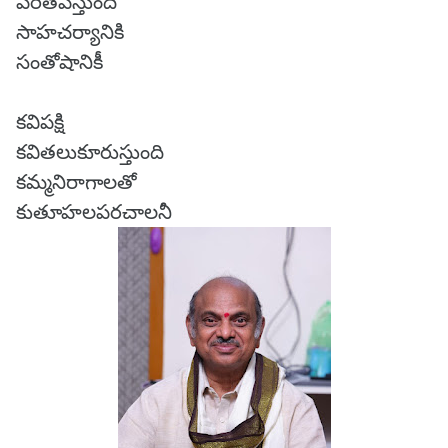
పరితపిస్తుంది
సాహచర్యానికి
సంతోషానికీ
కవిపక్షి
కవితలుకూరుస్తుంది
కమ్మనిరాగాలతో
కుతూహలపరచాలనీ