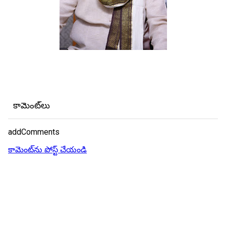
కామెంట్‌లు
addComments
కామెంట్‌ను పోస్ట్ చేయండి