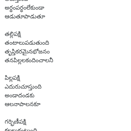
అర్ధంపర్ధంలేకుండా
ఆడుతూపాడుతూ
తల్లిపక్షి
తంటాలుపడుతుంది
తృప్తికరమైనభోజనం
తనపిల్లలకందించాలనీ
పిల్లపక్షి
ఎదురుచూస్తుంది
అండాదండకు
ఆలనాపాలనకూ
గర్భిణీపక్షి
కలలుకంటుంది