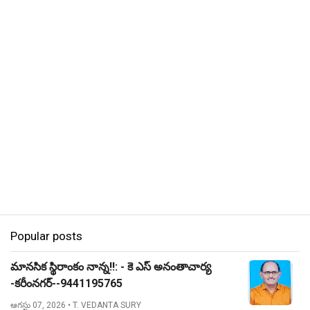
Popular posts
మానసిక స్థిరాంకం నాన్న!!: - కె ఎస్ అనంతాచార్య
-కరీంనగర్--9441195765
ఆగస్టు 07, 2026
• T. VEDANTA SURY