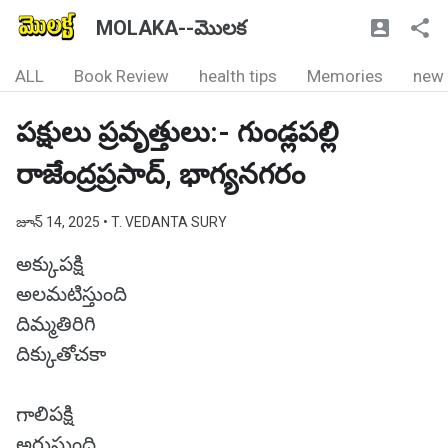
MOLAKA--మొలక
ALL
Book Review
health tips
Memories
new
పక్షులు ప్రవృత్తులు:- గుండ్లపల్లి
రాజేంద్రప్రసాద్, భాగ్యనగరం
జూన్ 14, 2025
• T. VEDANTA SURY
అక్కుపక్షి
అలమటిస్తుంది
దిమ్మతిరిగి
దిక్కుతోచకా
గాలిపక్షి
అరుస్తుంది