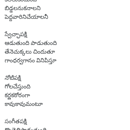
బిడ్డలనుకనాలని
పెద్దవారినిచేయాలనీ
స్వేచ్ఛాపక్షి
ఆడుతుంది పాడుతుంది
తేనెచుక్కలు చిందుతూ
గాంధర్వగానం వినిపిస్తూ
నోటిపక్షి
గోలచేస్తుంది
కర్ణకఠోరంగా
కావుకావుమంటూ
సంగీతపక్షి