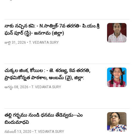
నాకు నచ్చిన కవి: - N.సాత్విక్-7వ తరగతి- పి.యం.శ్రీ
ఘన్ పూర్ (స్టే)- జనగామ (జిల్లా)
జులై 31, 2026
• T. VEDANTA SURY
చుక్కల జింక, కోయిల : - జె. శరణ్య, 8వ తరగతి,
ప్రాథమికోన్నత పాఠశాల, ఆంబమ్ (వై), జిల్లా:
నిజామాబాద్.
ఆగస్టు 08, 2026
• T. VEDANTA SURY
తల్లి గర్భము నుండి ధనము తేడెవ్వడు--ఎం
బిందుమాధవి
నవంబర్ 13, 2020
• T. VEDANTA SURY