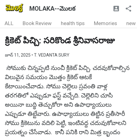
MOLAKA--మొలక
ALL
Book Review
health tips
Memories
new
క్రికెట్ పిచ్చి: సరికొండ శ్రీనివాసరాజు
జూన్ 11, 2025
• T. VEDANTA SURY
సోముకు చిన్నప్పటి నుంచీ క్రికెట్ పిచ్చి. చదవుకోవాల్సిన
విలువైన సమయం మొత్తం క్రికెట్ ఆటకే
కేటాయించేవాడు. సోము చెల్లెలు స్రవంతి వాళ్ల
తరగతిలో ఎప్పుడూ ఫస్ట్ వచ్చేది. చెల్లెలిని చూసి
అయినా బుద్ధి తెచ్చుకోరా అని ఉపాధ్యాయులు
ఎప్పుడూ తిట్టేవారు. ఉపాధ్యాయులు తిట్టిన ప్రతీసారీ
సోము క్రికెటును వదిలి పెట్టి, ఇంటివద్ద చదువుకోవాలని
ప్రయత్నం చేసేవాడు. కానీ పనికి రాని మిత్ర బృందం