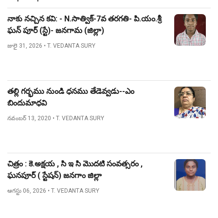
నాకు నచ్చిన కవి: - N.సాత్విక్-7వ తరగతి- పి.యం.శ్రీ
ఘన్ పూర్ (స్టే)- జనగామ (జిల్లా)
జులై 31, 2026
• T. VEDANTA SURY
తల్లి గర్భము నుండి ధనము తేడెవ్వడు--ఎం
బిందుమాధవి
నవంబర్ 13, 2020
• T. VEDANTA SURY
చిత్రం : కె.అక్షయ , సి ఇ సి మొదటి సంవత్సరం ,
ఘనపూర్ ( స్టేషన్) జనగాం జిల్లా
ఆగస్టు 06, 2026
• T. VEDANTA SURY