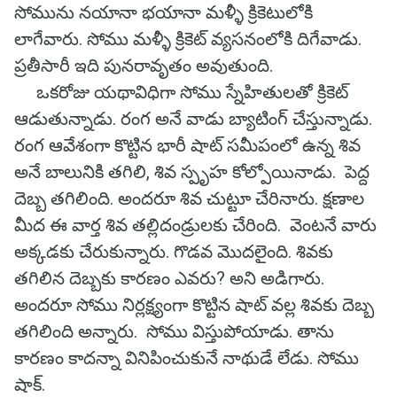
సోమును నయానా భయానా మళ్ళీ క్రికెటులోకి
లాగేవారు. సోము మళ్ళీ క్రికెట్ వ్యసనంలోకి దిగేవాడు.
ప్రతీసారీ ఇది పునరావృతం అవుతుంది.
ఒకరోజు యథావిధిగా సోము స్నేహితులతో క్రికెట్
ఆడుతున్నాడు. రంగ అనే వాడు బ్యాటింగ్ చేస్తున్నాడు.
రంగ ఆవేశంగా కొట్టిన భారీ షాట్ సమీపంలో ఉన్న శివ
అనే బాలునికి తగిలి, శివ స్పృహ కోల్పోయినాడు. పెద్ద
దెబ్బ తగిలింది. అందరూ శివ చుట్టూ చేరినారు. క్షణాల
మీద ఈ వార్త శివ తల్లిదండ్రులకు చేరింది. వెంటనే వారు
అక్కడకు చేరుకున్నారు. గొడవ మొదలైంది. శివకు
తగిలిన దెబ్బకు కారణం ఎవరు? అని అడిగారు.
అందరూ సోము నిర్లక్ష్యంగా కొట్టిన షాట్ వల్ల శివకు దెబ్బ
తగిలింది అన్నారు. సోము విస్తుపోయాడు. తాను
కారణం కాదన్నా వినిపించుకునే నాథుడే లేడు. సోము
షాక్.