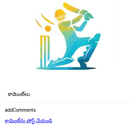
కామెంట్‌లు
addComments
కామెంట్‌ను పోస్ట్ చేయండి