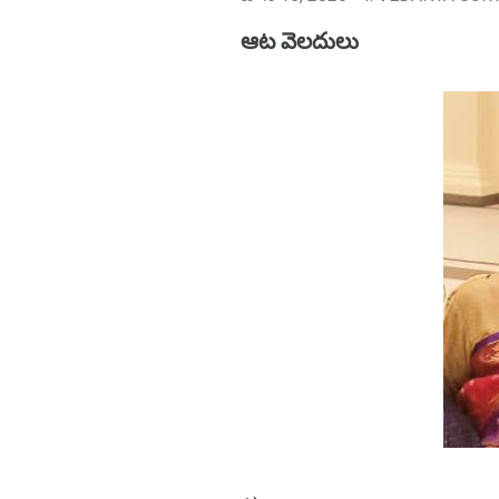
ఆట వెలదులు