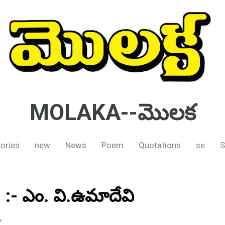
MOLAKA--మొలక
ories
new
News
Poem
Quotations
se
S
.. :- ఎం. వి.ఉమాదేవి
Y