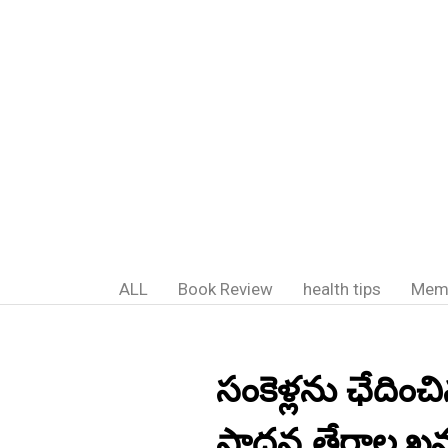
ALL
Book Review
health tips
Mem
సంకెళ్లను ఛేదించ
సాధన.తేరాల,ఖమ