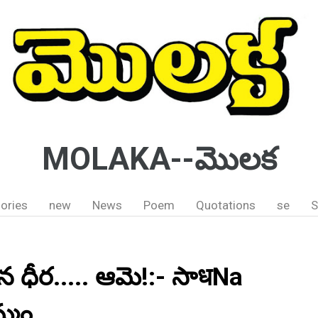
MOLAKA--మొలక
ories
new
News
Poem
Quotations
se
S
ిన ధీర..... ఆమె!:- సాधNa
్మం.