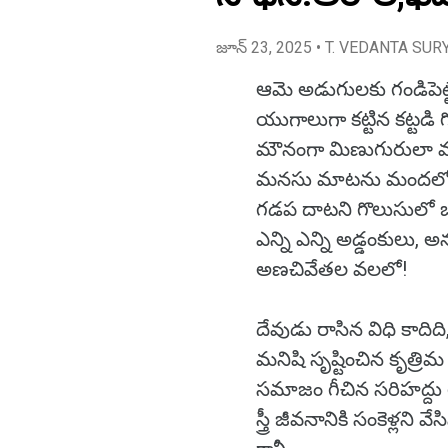
జూన్ 23, 2025
• T. VEDANTA SUR
ఆమె అడుగులకు గండిపెట్ట
యుగాలుగా కట్టిన కట్టడి 
మౌనంగా మిణుగురులా మగ
మనసు మాటను మందలో 
గడప దాటని గొలుసులో బ
ఎన్ని ఎన్ని అడ్డంకులు,
అణచివేతల వలలో!
దేవుడు రాసిన విధి కాదిది
మనిషి సృష్టించిన కృత్రిమ
సమాజం గీచిన సరిహద్దు 
స్త్రీ జీవనానికి సంకెళ్లని వేస