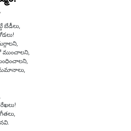
Y
ే బేడీలు,
గోడలు!
్గాలని,
ముంచాలని,
ంధించాలని,
 అనుమానాలు,
,
 రేఖలు!
గీతలు,
ినవి.