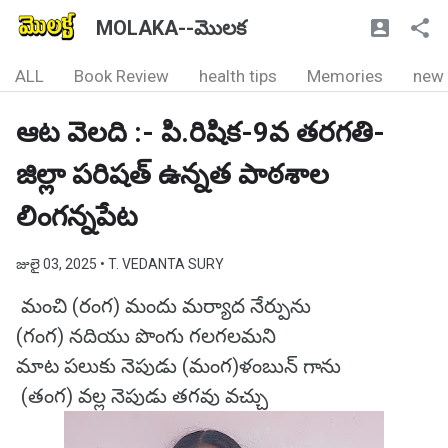
MOLAKA--మొలక
ALL
Book Review
health tips
Memories
new
ఆట వెలది :- పి.రిషిక-9వ తరగతి-
జిల్లా పరిషత్ ఉన్నత పాఠశాల
లింగన్నపేట
జులై 03, 2025
• T. VEDANTA SURY
మంచి (రంగ) మందు మర్యాద నేర్పును
(గంగ) నదియు పొంగు గలగలమని
మాట పలుకు నెపుడు (మంగ)ళంబున్ గాను
(తంగ) వల్ల నెపుడు తగవు వచ్చు