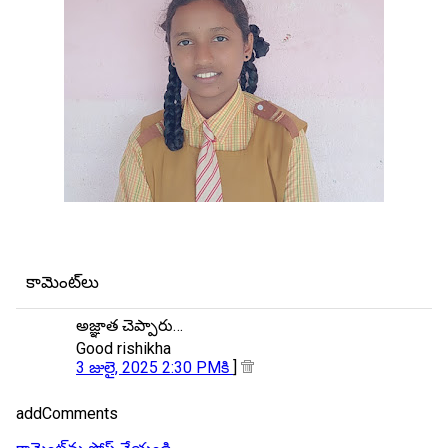
కామెంట్‌లు
అజ్ఞాత చెప్పారు…
Good rishikha
3 జులై, 2025 2:30 PMకి
]
addComments