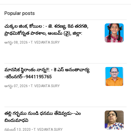
Popular posts
చుక్కల జింక, కోయిల : - జె. శరణ్య, 8వ తరగతి,
ప్రాథమికోన్నత పాఠశాల, ఆంబమ్ (వై), జిల్లా:
నిజామాబాద్.
ఆగస్టు 08, 2026
• T. VEDANTA SURY
మానసిక స్థిరాంకం నాన్న!!: - కె ఎస్ అనంతాచార్య
-కరీంనగర్--9441195765
ఆగస్టు 07, 2026
• T. VEDANTA SURY
తల్లి గర్భము నుండి ధనము తేడెవ్వడు--ఎం
బిందుమాధవి
నవంబర్ 13, 2020
• T. VEDANTA SURY