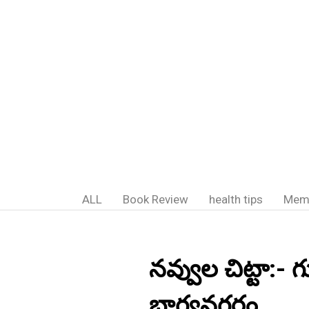
ALL
Book Review
health tips
Mem
నవ్వుల చిట్టా:- గు
భాగ్యనగరం