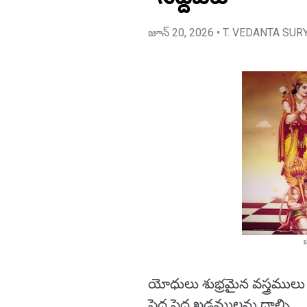
జూన్ 20, 2026
• T. VEDANTA SUR
యోధులు శుభ్రమైన వస్త్రములు
పెద్ద పెద్ద ఖడ్గములను దాల్చి