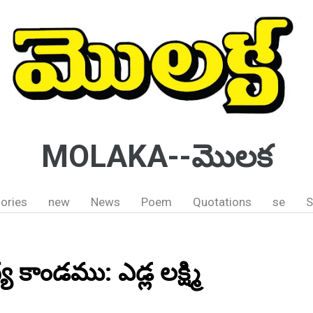
MOLAKA--మొలక
ories
new
News
Poem
Quotations
se
S
 కాండము: ఎడ్ల లక్ష్మి