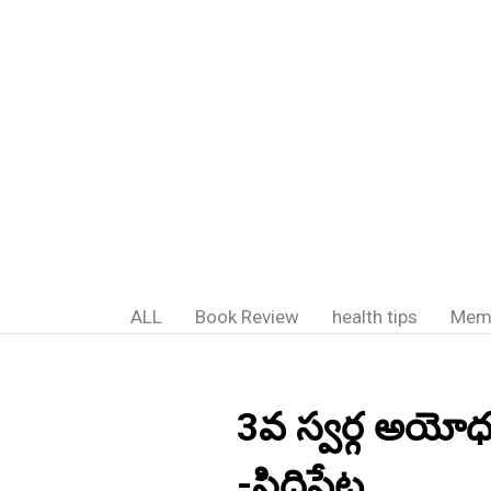
ALL
Book Review
health tips
Mem
3వ స్వర్గ అయోధ్య
-సిద్దిపేట