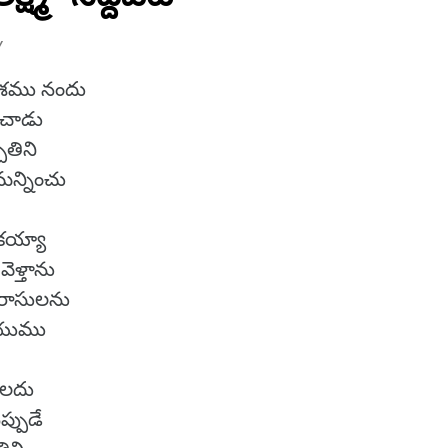
Y
దేశము నందు
ంచాడు
ితిని
 మన్నించు
చకయ్యా
వెళ్తాను
్యరాసులను
ేయుము
వలదు
ప్పుడే