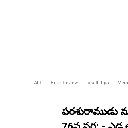
ALL
Book Review
health tips
Mem
పరశురాముడు మహేం
76వ సర్గ: - ఎడ్ల లక్