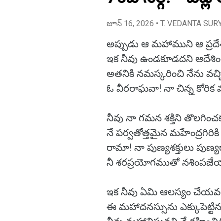
జూన్ 16, 2026
• T. VEDANTA SUR
అప్పుడు ఆ మహాముని ఆ ప్ర
ఇక నీవు ఉండకూడదని ఆదేశి
అతనికి నమస్కరించి నేను వచ్చ
ఓ వీరరాఘవా! నా చిన్న కోరిక
నీవు నా గమన శక్తిని తొలగిం
నే పర్వతోత్తమైన మహేంద్రగిరికి 
రామా! నా పుణ్యశక్తులు పుణ
నీ శరప్రయోగముతో నశింపజ
ఇక నీవు ఏమి ఆలస్యం చేయ
ఈ మహాదనస్సును ఎక్కుపెట్టిన