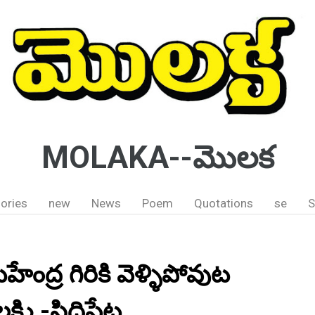
MOLAKA--మొలక
ories
new
News
Poem
Quotations
se
S
ద్ర గిరికి వెళ్ళిపోవుట
ష్మి -సిద్దిపేట