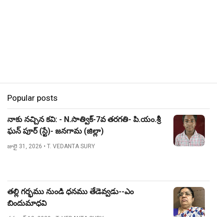
Popular posts
నాకు నచ్చిన కవి: - N.సాత్విక్-7వ తరగతి- పి.యం.శ్రీ
ఘన్ పూర్ (స్టే)- జనగామ (జిల్లా)
జులై 31, 2026
• T. VEDANTA SURY
తల్లి గర్భము నుండి ధనము తేడెవ్వడు--ఎం
బిందుమాధవి