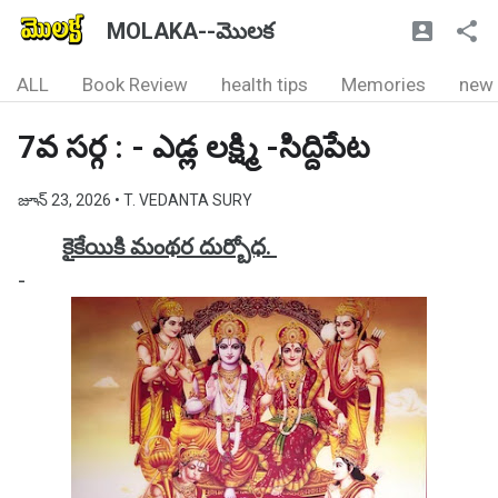
MOLAKA--మొలక
ALL
Book Review
health tips
Memories
new
7వ సర్గ : - ఎడ్ల లక్ష్మి -సిద్దిపేట
జూన్ 23, 2026
• T. VEDANTA SURY
కైకేయికి మంథర దుర్బోధ.
-