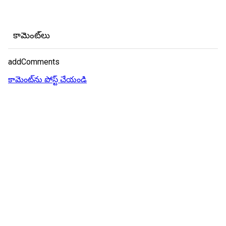
కామెంట్‌లు
addComments
కామెంట్‌ను పోస్ట్ చేయండి