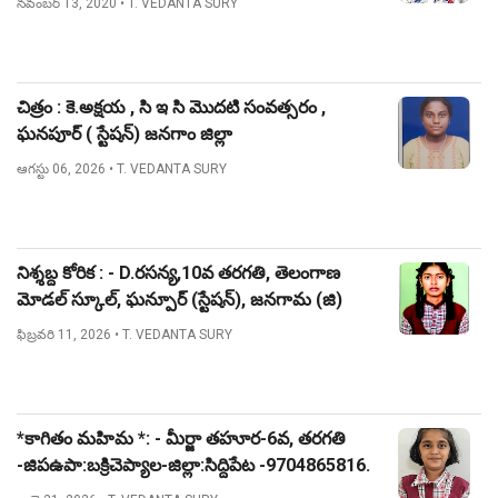
నవంబర్ 13, 2020
• T. VEDANTA SURY
చిత్రం : కె.అక్షయ , సి ఇ సి మొదటి సంవత్సరం ,
ఘనపూర్ ( స్టేషన్) జనగాం జిల్లా
ఆగస్టు 06, 2026
• T. VEDANTA SURY
నిశ్శబ్ద కోరిక : - D.రసన్య,10వ తరగతి, తెలంగాణ
మోడల్ స్కూల్, ఘన్పూర్ (స్టేషన్), జనగామ (జి)
ఫిబ్రవరి 11, 2026
• T. VEDANTA SURY
*కాగితం మహిమ *: - మీర్జా తహూర-6వ, తరగతి
-జిపఉపా:బక్రిచెప్యాల-జిల్లా:సిద్దిపేట -9704865816.