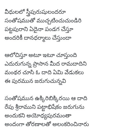
వీధులలో స్త్రీపురుషులందరూ
సంతోషముతో ముచ్చటించుచుండిరి
పట్టపురాని ఏదైనా పండగ చేస్తూ
అందరికీ దానధర్మాలు చేస్తుందా
ఆలోచిస్తూ అటూ ఇటూ చూస్తుంది
ఎదురుగున్న ప్రాసాన మీద రామదాదిని
మంథర చూసి ఓ దాది ఏమి వేడుకలు
ఈ పురమున జరుగుచున్నవి
సంతోషమున ఉక్కిరిబిక్కిరయి ఆ దాది
రేపు శ్రీరాముని పట్టాభిషేకం జరుగును
అందుకని అయోధ్యపురమంతా
అందంగా తోరణాలతో అలంకరించినారు