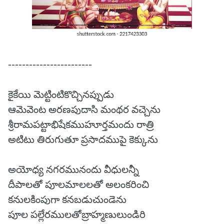
------------------------
కైకేయి మెట్టింటికొచ్చినప్పుడు
ఆమెవెంట అరణపుదాసి మంథర వచ్చెను
శ్రీరామపట్టాభిషేకముహూర్తమందు రాత్రి
అటిటు తిరుగుతూ ప్రసాదముపై కెక్కును
అయోధ్య నగరమునందు వీధులన్నీ
దీపాలతో పూలమాలలతో అలంకరించి
కనులకింపుగా కనబడుచుండెను
పూల పల్లేరములతోబ్రాహ్మణులుండిరి