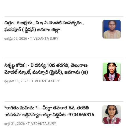
చిత్రం : కె.అక్షయ , సి ఇ సి మొదటి సంవత్సరం ,
ఘనపూర్ ( స్టేషన్) జనగాం జిల్లా
ఆగస్టు 06, 2026
• T. VEDANTA SURY
నిశ్శబ్ద కోరిక : - D.రసన్య,10వ తరగతి, తెలంగాణ
మోడల్ స్కూల్, ఘన్పూర్ (స్టేషన్), జనగామ (జి)
ఫిబ్రవరి 11, 2026
• T. VEDANTA SURY
*కాగితం మహిమ *: - మీర్జా తహూర-6వ, తరగతి
-జిపఉపా:బక్రిచెప్యాల-జిల్లా:సిద్దిపేట -9704865816.
జులై 31, 2026
• T. VEDANTA SURY