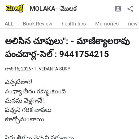
MOLAKA--మొలక
ALL
Book Review
health tips
Memories
new
అలిసిన చూపులు": - మాణిక్యాలరావు
పంచదార్ల-సెల్ : 9441754215
జూన్ 16, 2026
• T. VEDANTA SURY
ఎప్పటిలాగే!
సంధ్యా తీరం రమ్మంటుంది
మనసు వెళ్లగానే!
పచ్చని గరిక చాపలు
కూర్చోమంటాయి
సిగ్గు తీగలు వెచ్చని పరువాలు