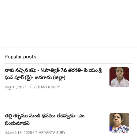
Popular posts
నాకు నచ్చిన కవి: - N.సాత్విక్-7వ తరగతి- పి.యం.శ్రీ
ఘన్ పూర్ (స్టే)- జనగామ (జిల్లా)
జులై 31, 2026
• T. VEDANTA SURY
తల్లి గర్భము నుండి ధనము తేడెవ్వడు--ఎం
బిందుమాధవి
నవంబర్ 13, 2020
• T. VEDANTA SURY