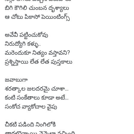
బిగి కౌగిలి చుంబన దృశ్యాలు
ఆ చోటు పికాసో పెయింటింగ్స్
అవేవీ పట్టించుకోవు
నిరుద్యోగి కళ్ళు..
మరెందుకూ నిత్యం వస్తావని?
ప్రశ్నిస్తాయి లేత లేత పుస్తకాలు
జవాబుగా
శరత్కాల జలదరమై చూశా...
కంటి సంకేతాలు కూడా అటే...
సంకోచ వ్యాకోచాల వైపు
చీకటి పడింది నింగిలోకి
తారలొచ్చాయి వెన్నెలా వచ్చింది