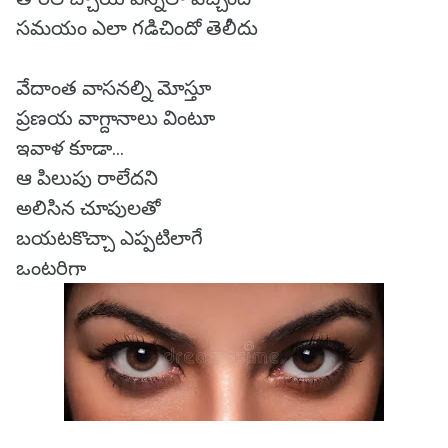
సమయం ఎలా గడిచిందో తెలీదు
వేదాంత వాసనల్ని మోస్తూ
ప్రణయ వాగ్దానాలు వింటూ
ఇవాళ కూడా...
ఆ పిలుపు రాలేదని
అలిసిన చూపులతో
బయటకొచ్చా ఎప్పటిలాగే
ఒంటరిగా