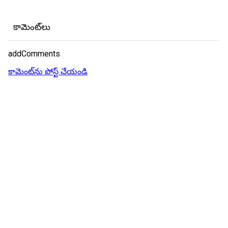
కామెంట్‌లు
addComments
కామెంట్‌ను పోస్ట్ చేయండి