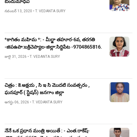
బిందుమాధవి
నవంబర్ 13, 2020
• T. VEDANTA SURY
*కాగితం మహిమ *: - మీర్జా తహూర-6వ, తరగతి
-జిపఉపా:బక్రిచెప్యాల-జిల్లా:సిద్దిపేట -9704865816.
జులై 31, 2026
• T. VEDANTA SURY
చిత్రం : కె.అక్షయ , సి ఇ సి మొదటి సంవత్సరం ,
ఘనపూర్ ( స్టేషన్) జనగాం జిల్లా
ఆగస్టు 06, 2026
• T. VEDANTA SURY
నేనే ఒక ప్రధాన మంత్రి అయితే : - ఎంత.రాకేష్-