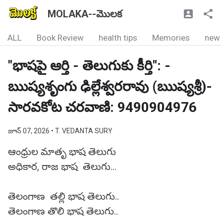
MOLAKA--మొలక
ALL
Book Review
health tips
Memories
new
"భాషపై ఆర్తి - తెలుగుకు కీర్తి": -
ఋష్యశృంగు ఢిల్లేశ్వరరావు (ఋష్యశ్రీ)-
సారవకోట చరవాణి: 9490904976
జూన్ 07, 2026
• T. VEDANTA SURY
ఆంధ్రుల మాతృ భాష తెలుగు
అధికార, రాజ భాష తెలుగు...
తెలంగాణ తల్లి భాష తెలుగు..
తెలంగాణ తొలి భాష తెలుగు..