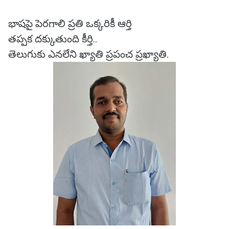
భాషపై పెరగాలి ప్రతి ఒక్కరికీ ఆర్తి
తప్పక దక్కుతుంది కీర్తి..
తెలుగుకు ఎనలేని ఖ్యాతి ప్రపంచ ప్రఖ్యాతి.