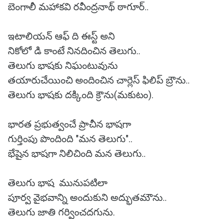
బెంగాలీ మహాకవి రవీంద్రనాథ్ ఠాగూర్..
ఇటాలియన్ ఆఫ్ ది ఈస్ట్ అని
నికోలో డి కాంటే నినదించిన తెలుగు..
తెలుగు భాషకు నిఘంటువును
తయారుచేయించి అందించిన చార్లెస్ ఫిలిప్ బ్రౌను..
తెలుగు భాషకు దక్కింది క్రౌను(మకుటం).
భారత ప్రభుత్వంచే ప్రాచీన భాషగా
గుర్తింపు పొందింది "మన తెలుగు"..
భేషైన భాషగా నిలిచింది మన తెలుగు..
తెలుగు భాష మునుపటిలా
పూర్వ వైభవాన్ని అందుకుని అద్భుతమౌను..
తెలుగు జాతి గర్వించదగును.