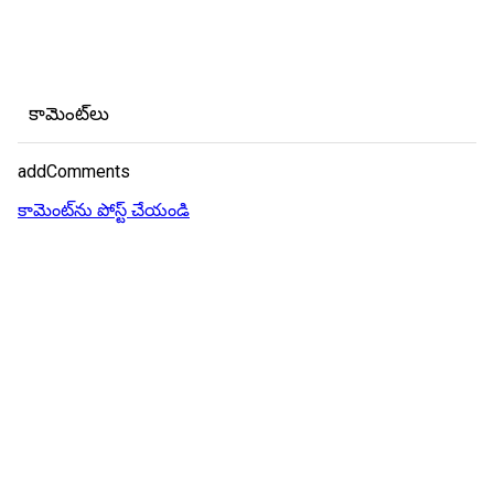
కామెంట్‌లు
addComments
కామెంట్‌ను పోస్ట్ చేయండి