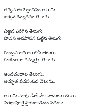
తిక్కన తియ్యందనం తెలుగు.
జక్కన కమ్మదనం తెలుగు..
ఎఱ్ఱన ఎరిగిన తెలుగు..
పోతన అవపోసన పట్టిన తెలుగు..
గుండ్రని అక్షరాల లిపి తెలుగు..
గుణింతాల గమ్మత్తు తెలుగు..
అందచందాల తెలుగు..
అద్భుత పదసంపద తెలుగు..
తెలుగు మాట్లాడితే వేల నాడులు కదులు..
పరభాషలకై ప్రాకులాడడం వదులు..