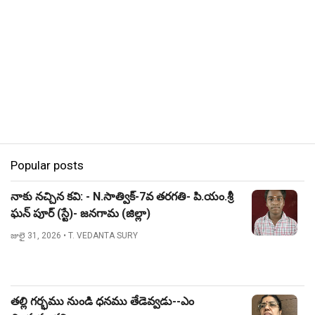
Popular posts
నాకు నచ్చిన కవి: - N.సాత్విక్-7వ తరగతి- పి.యం.శ్రీ
ఘన్ పూర్ (స్టే)- జనగామ (జిల్లా)
జులై 31, 2026
• T. VEDANTA SURY
తల్లి గర్భము నుండి ధనము తేడెవ్వడు--ఎం