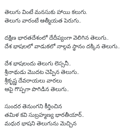
తెలుగు వింటే మనసుకు హాయి కలుగు.
తెలుగు వారంటే ఆత్మీయత పెరుగు..
దక్షిణ భారతదేశంలో దేదీప్యంగా వెలిగిన తెలుగు..
దేశ భాషలలో వాడుకలో నాల్గవ స్థానం దక్కిన తెలుగు..
దేశ భాషలందు తెలుగు లెస్సనీ..
శ్రీనాథుడు మొదట చెప్పిన తెలుగు..
శ్రీకృష్ణ దేవరాయలు వారలు
ఆపై గొప్పగా పొగిడిన తెలుగు..
సుందర తెనుంగని కీర్తించిన
తమిళ కవి సుబ్రహ్మణ్య భారతీయార్..
మధుర భాషని తెలుగును మెచ్చిన