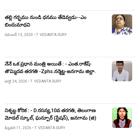
తల్లి గర్భము నుండి ధనము తేడెవ్వడు--ఎం
బిందుమాధవి
నవంబర్ 13, 2020
• T. VEDANTA SURY
నేనే ఒక ప్రధాన మంత్రి అయితే : - ఎంత.రాకేష్-
తొమ్మిదవ తరగతి -Zphs.నర్మెట్ట-జనగామ జిల్లా.
జులై 24, 2026
• T. VEDANTA SURY
నిశ్శబ్ద కోరిక : - D.రసన్య,10వ తరగతి, తెలంగాణ
మోడల్ స్కూల్, ఘన్పూర్ (స్టేషన్), జనగామ (జి)
ఫిబ్రవరి 11, 2026
• T. VEDANTA SURY