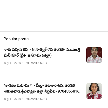
Popular posts
నాకు నచ్చిన కవి: - N.సాత్విక్-7వ తరగతి- పి.యం.శ్రీ
ఘన్ పూర్ (స్టే)- జనగామ (జిల్లా)
జులై 31, 2026
• T. VEDANTA SURY
*కాగితం మహిమ *: - మీర్జా తహూర-6వ, తరగతి
-జిపఉపా:బక్రిచెప్యాల-జిల్లా:సిద్దిపేట -9704865816.
జులై 31, 2026
• T. VEDANTA SURY