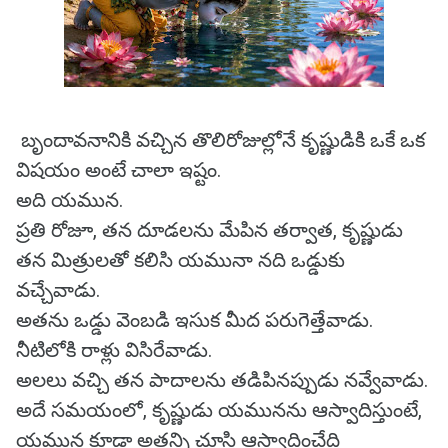
బృందావనానికి వచ్చిన తొలిరోజుల్లోనే కృష్ణుడికి ఒకే ఒక
విషయం అంటే చాలా ఇష్టం.
అది యమున.
ప్రతి రోజూ, తన దూడలను మేపిన తర్వాత, కృష్ణుడు
తన మిత్రులతో కలిసి యమునా నది ఒడ్డుకు
వచ్చేవాడు.
అతను ఒడ్డు వెంబడి ఇసుక మీద పరుగెత్తేవాడు.
నీటిలోకి రాళ్లు విసిరేవాడు.
అలలు వచ్చి తన పాదాలను తడిపినప్పుడు నవ్వేవాడు.
అదే సమయంలో, కృష్ణుడు యమునను ఆస్వాదిస్తుంటే,
యమున కూడా అతన్ని చూసి ఆస్వాదించేది