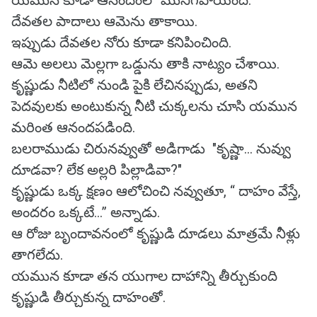
యమున కూడా ఆనందంలో మునిగిపోయింది.
దేవతల పాదాలు ఆమెను తాకాయి.
ఇప్పుడు దేవతల నోరు కూడా కనిపించింది.
ఆమె అలలు మెల్లగా ఒడ్డును తాకి నాట్యం చేశాయి.
కృష్ణుడు నీటిలో నుండి పైకి లేచినప్పుడు, అతని
పెదవులకు అంటుకున్న నీటి చుక్కలను చూసి యమున
మరింత ఆనందపడింది.
బలరాముడు చిరునవ్వుతో అడిగాడు "కృష్ణా... నువ్వు
దూడవా? లేక అల్లరి పిల్లాడివా?"
కృష్ణుడు ఒక్క క్షణం ఆలోచించి నవ్వుతూ, “ దాహం వేస్తే,
అందరం ఒక్కటే...” అన్నాడు.
ఆ రోజు బృందావనంలో కృష్ణుడి దూడలు మాత్రమే నీళ్లు
తాగలేదు.
యమున కూడా తన యుగాల దాహాన్ని తీర్చుకుంది
కృష్ణుడి తీర్చుకున్న దాహంతో.