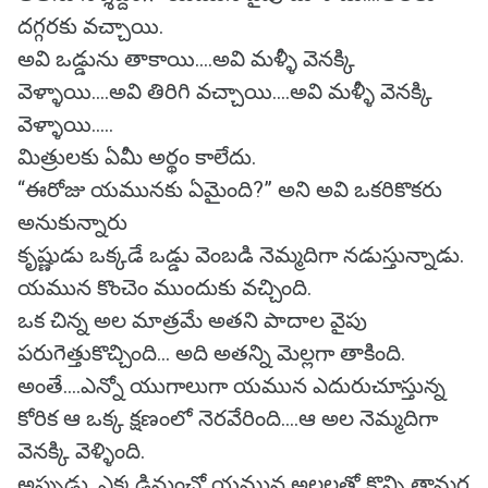
దగ్గరకు వచ్చాయి.
అవి ఒడ్డును తాకాయి....అవి మళ్ళీ వెనక్కి
వెళ్ళాయి....అవి తిరిగి వచ్చాయి....అవి మళ్ళీ వెనక్కి
వెళ్ళాయి.....
మిత్రులకు ఏమీ అర్థం కాలేదు.
“ఈరోజు యమునకు ఏమైంది?” అని అవి ఒకరికొకరు
అనుకున్నారు
కృష్ణుడు ఒక్కడే ఒడ్డు వెంబడి నెమ్మదిగా నడుస్తున్నాడు.
యమున కొంచెం ముందుకు వచ్చింది.
ఒక చిన్న అల మాత్రమే అతని పాదాల వైపు
పరుగెత్తుకొచ్చింది... అది అతన్ని మెల్లగా తాకింది.
అంతే....ఎన్నో యుగాలుగా యమున ఎదురుచూస్తున్న
కోరిక ఆ ఒక్క క్షణంలో నెరవేరింది....ఆ అల నెమ్మదిగా
వెనక్కి వెళ్ళింది.
అప్పుడు, ఎక్కడినుంచో యమున అలలతో కొన్ని తామర