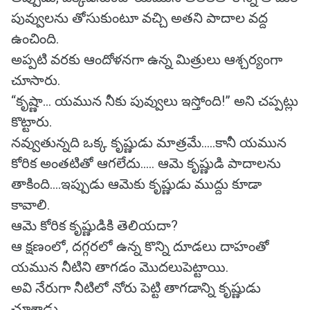
పువ్వులను తోసుకుంటూ వచ్చి అతని పాదాల వద్ద
ఉంచింది.
అప్పటి వరకు ఆందోళనగా ఉన్న మిత్రులు ఆశ్చర్యంగా
చూసారు.
“కృష్ణా... యమున నీకు పువ్వులు ఇస్తోంది!” అని చప్పట్లు
కొట్టారు.
నవ్వుతున్నది ఒక్క కృష్ణుడు మాత్రమే.....కానీ యమున
కోరిక అంతటితో ఆగలేదు..... ఆమె కృష్ణుడి పాదాలను
తాకింది....ఇప్పుడు ఆమెకు కృష్ణుడు ముద్దు కూడా
కావాలి.
ఆమె కోరిక కృష్ణుడికి తెలియదా?
ఆ క్షణంలో, దగ్గరలో ఉన్న కొన్ని దూడలు దాహంతో
యమున నీటిని తాగడం మొదలుపెట్టాయి.
అవి నేరుగా నీటిలో నోరు పెట్టి తాగడాన్ని కృష్ణుడు
చూశాడు.