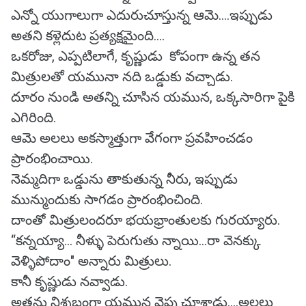
ఎన్నో యుగాలుగా ఎదురుచూస్తున్న ఆమె....ఇప్పుడు
అతని కళ్లెదుట ప్రత్యక్షమైంది....
ఒకరోజు, ఎప్పటిలాగే, కృష్ణుడు కోపంగా ఉన్న తన
మిత్రులతో యమునా నది ఒడ్డుకు వచ్చాడు.
దూరం నుండి అతన్ని చూసిన యమున, ఒక్కసారిగా పైకి
ఎగిరింది.
ఆమె అలలు అకస్మాత్తుగా వేగంగా ప్రవహించడం
ప్రారంభించాయి.
నెమ్మదిగా ఒడ్డును తాకుతున్న నీరు, ఇప్పుడు
మున్ముందుకు సాగడం ప్రారంభించింది.
దాంతో మిత్రులందరూ భయభ్రాంతులకు గురయ్యారు.
“కన్నయ్యా... నీళ్ళు పెరుగుతు న్నాయి...రా వెనక్కు
వెళ్ళిపోదాం" అన్నారు మిత్రులు.
కానీ కృష్ణుడు నవ్వాడు.
అతను నిశ్శబ్దంగా యమున వైపు చూశాడు....అలలు