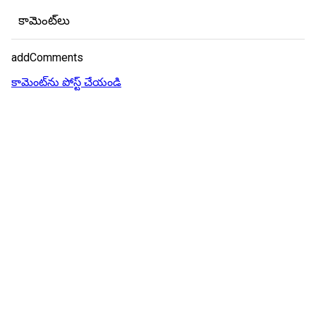
కామెంట్‌లు
addComments
కామెంట్‌ను పోస్ట్ చేయండి