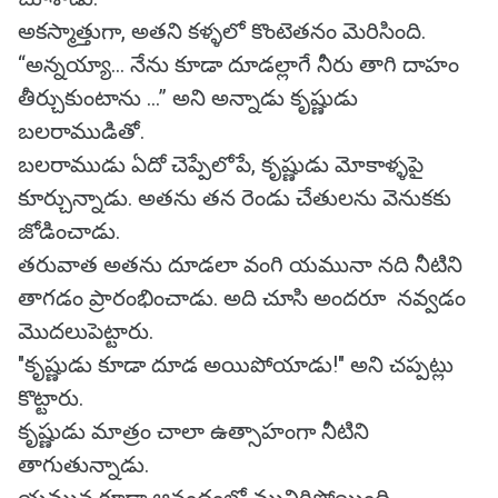
అకస్మాత్తుగా, అతని కళ్ళలో కొంటెతనం మెరిసింది.
“అన్నయ్యా... నేను కూడా దూడల్లాగే నీరు తాగి దాహం
తీర్చుకుంటాను ...” అని అన్నాడు కృష్ణుడు
బలరాముడితో.
బలరాముడు ఏదో చెప్పేలోపే, కృష్ణుడు మోకాళ్ళపై
కూర్చున్నాడు. అతను తన రెండు చేతులను వెనుకకు
జోడించాడు.
తరువాత అతను దూడలా వంగి యమునా నది నీటిని
తాగడం ప్రారంభించాడు. అది చూసి అందరూ నవ్వడం
మొదలుపెట్టారు.
"కృష్ణుడు కూడా దూడ అయిపోయాడు!" అని చప్పట్లు
కొట్టారు.
కృష్ణుడు మాత్రం చాలా ఉత్సాహంగా నీటిని
తాగుతున్నాడు.