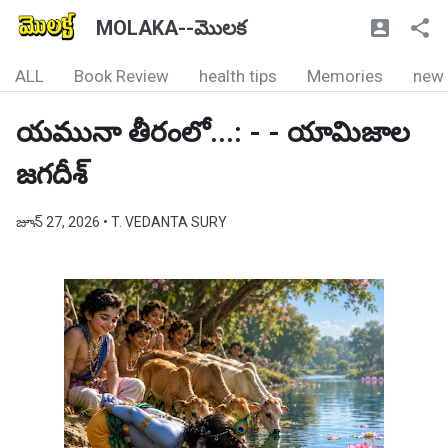
MOLAKA--మొలక
ALL
Book Review
health tips
Memories
new
యమునా తీరంలో...: - - యామిజాల
జగదీశ్
జూన్ 27, 2026
• T. VEDANTA SURY