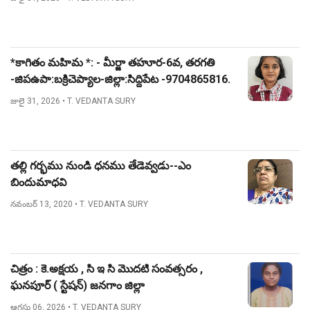
*కాగితం మహిమ *: - మీర్జా తహూర-6వ, తరగతి
-జిపఉపా:బక్రిచెప్యాల-జిల్లా:సిద్దిపేట -9704865816.
జులై 31, 2026
• T. VEDANTA SURY
తల్లి గర్భము నుండి ధనము తేడెవ్వడు--ఎం
బిందుమాధవి
నవంబర్ 13, 2020
• T. VEDANTA SURY
చిత్రం : కె.అక్షయ , సి ఇ సి మొదటి సంవత్సరం ,
ఘనపూర్ ( స్టేషన్) జనగాం జిల్లా
ఆగస్టు 06, 2026
• T. VEDANTA SURY