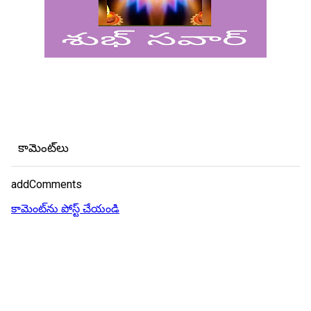
కామెంట్‌లు
addComments
కామెంట్‌ను పోస్ట్ చేయండి