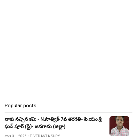
Popular posts
నాకు నచ్చిన కవి: - N.సాత్విక్-7వ తరగతి- పి.యం.శ్రీ
ఘన్ పూర్ (స్టే)- జనగామ (జిల్లా)
జులై 31, 2026
• T. VEDANTA SURY