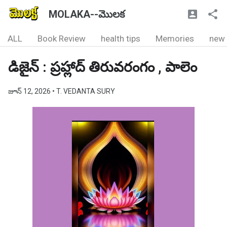
MOLAKA--మొలక
ALL
Book Review
health tips
Memories
new
డిజైన్ : ప్రహ్లాద్ తిరువరంగం , పాలెం
జూన్ 12, 2026
• T. VEDANTA SURY