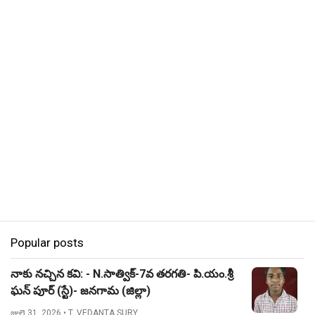
Popular posts
నాకు నచ్చిన కవి: - N.సాత్విక్-7వ తరగతి- పి.యం.శ్రీ
ఘన్ పూర్ (స్టే)- జనగామ (జిల్లా)
జులై 31, 2026
• T. VEDANTA SURY