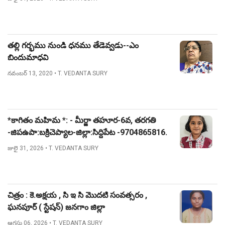
తల్లి గర్భము నుండి ధనము తేడెవ్వడు--ఎం
బిందుమాధవి
నవంబర్ 13, 2020
• T. VEDANTA SURY
*కాగితం మహిమ *: - మీర్జా తహూర-6వ, తరగతి
-జిపఉపా:బక్రిచెప్యాల-జిల్లా:సిద్దిపేట -9704865816.
జులై 31, 2026
• T. VEDANTA SURY
చిత్రం : కె.అక్షయ , సి ఇ సి మొదటి సంవత్సరం ,
ఘనపూర్ ( స్టేషన్) జనగాం జిల్లా
ఆగస్టు 06, 2026
• T. VEDANTA SURY