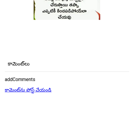
కామెంట్‌లు
addComments
కామెంట్‌ను పోస్ట్ చేయండి