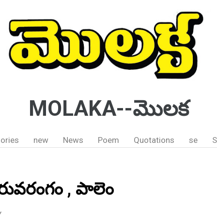
MOLAKA--మొలక
ories
new
News
Poem
Quotations
se
S
్ తిరువరంగం , పాలెం
Y