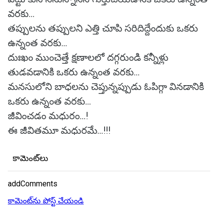
వరకు...
తప్పులను తప్పులని ఎత్తి చూపి సరిదిద్దేందుకు ఒకరు
ఉన్నంత వరకు...
దుఃఖం ముంచెత్తే క్షణాలలో దగ్గరుండి కన్నీళ్లు
తుడవడానికి ఒకరు ఉన్నంత వరకు...
మనసులోని బాధలను చెప్తున్నప్పుడు ఓపిగ్గా వినడానికి
ఒకరు ఉన్నంత వరకు...
జీవించడం మధురం...!
ఈ జీవితమూ మధురమే...!!!
కామెంట్‌లు
addComments
కామెంట్‌ను పోస్ట్ చేయండి