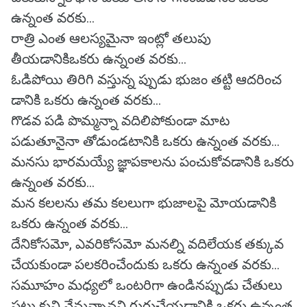
ఉన్నంత వరకు...
రాత్రి ఎంత ఆలస్యమైనా ఇంట్లో తలుపు
తీయడానికిఒకరు ఉన్నంత వరకు...
ఓడిపోయి తిరిగి వస్తున్న ప్పుడు భుజం తట్టి ఆదరించ
డానికి ఒకరు ఉన్నంత వరకు...
గొడవ పడి పొమ్మన్నా వదిలిపోకుండా మాట
పడుతూనైనా తోడుండటానికి ఒకరు ఉన్నంత వరకు...
మనసు భారమయ్యే జ్ఞాపకాలను పంచుకోవడానికి ఒకరు
ఉన్నంత వరకు...
మన కలలను తమ కలలుగా భుజాలపై మోయడానికి
ఒకరు ఉన్నంత వరకు...
దేనికోసమో, ఎవరికోసమో మనల్ని వదిలేయక తక్కువ
చేయకుండా పలకరించేందుకు ఒకరు ఉన్నంత వరకు...
సమూహం మధ్యలో ఒంటరిగా ఉండినప్పుడు చేతులు
పట్టు కుని నేనున్నానని గుర్తుచేయడానికి ఒకరు ఉన్నంత