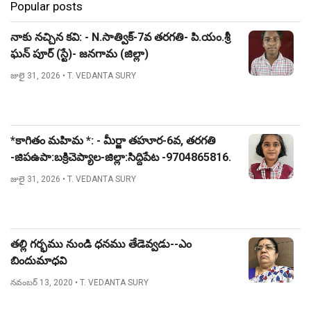
Popular posts
నాకు నచ్చిన కవి: - N.సాత్విక్-7వ తరగతి- పి.యం.శ్రీ
ఘన్ పూర్ (స్టే)- జనగామ (జిల్లా)
జులై 31, 2026
• T. VEDANTA SURY
*కాగితం మహిమ *: - మీర్జా తహూర-6వ, తరగతి
-జిపఉపా:బక్రిచెప్యాల-జిల్లా:సిద్దిపేట -9704865816.
జులై 31, 2026
• T. VEDANTA SURY
తల్లి గర్భము నుండి ధనము తేడెవ్వడు--ఎం
బిందుమాధవి
నవంబర్ 13, 2020
• T. VEDANTA SURY