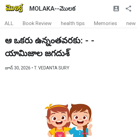
MOLAKA--మొలక
ALL
Book Review
health tips
Memories
new
ఆ ఒకరు ఉన్నంతవరకు: - -
యామిజాల జగదుశ్
జూన్ 30, 2026
• T. VEDANTA SURY