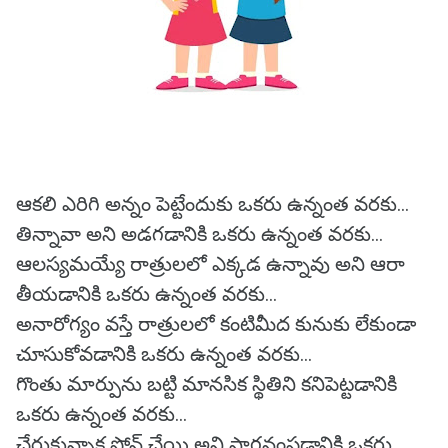
ఆకలి ఎరిగి అన్నం పెట్టేందుకు ఒకరు ఉన్నంత వరకు...
తిన్నావా అని అడగడానికి ఒకరు ఉన్నంత వరకు...
ఆలస్యమయ్యే రాత్రులలో ఎక్కడ ఉన్నావు అని ఆరా
తీయడానికి ఒకరు ఉన్నంత వరకు...
అనారోగ్యం వస్తే రాత్రులలో కంటిమీద కునుకు లేకుండా
చూసుకోవడానికి ఒకరు ఉన్నంత వరకు...
గొంతు మార్పును బట్టి మానసిక స్థితిని కనిపెట్టడానికి
ఒకరు ఉన్నంత వరకు...
చేరుకున్నాక ఫోన్ చేయి అని సాగనంపడానికి ఒకరు