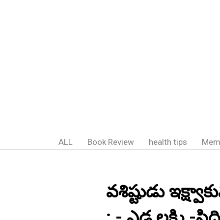
ALL
Book Review
health tips
Mem
వశిష్టుడు ఇక్ష్వ
: - ఎడ్ల లక్ష్మి -సిద