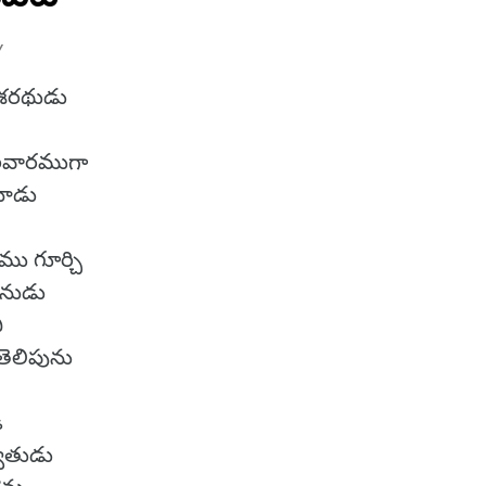
Y
దశరథుడు
రివారముగా
ినాడు
ము గూర్చి
ినుడు
ి
 తెలిపును
ి
శ్వతుడు