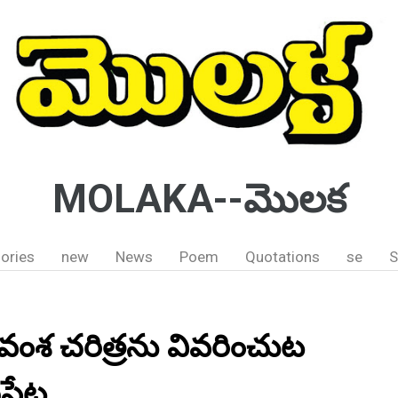
MOLAKA--మొలక
ories
new
News
Poem
Quotations
se
S
ాకువంశ చరిత్రను వివరించుట
్దిపేట