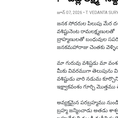
జూన్ 07, 2026
• T. VEDANTA SUR
జనక సోదరుల పిలుపు మేర 
వశిష్టునెంట రామలక్ష్మణులతో
బ్రాహ్మణులతో బంధువుల సప
జనకమహారాజు చెంతకు వెళ్ళ
మా గురువు వశిష్టడు మా వంశ
మీకు వివరముగా తెలుపును వ
వశిష్టుడు వారి నడుమ కూర్చొన
ఇక్ష్వాకవంశం గూర్చి మొత్తము
అవ్యక్తమైన పరబ్రహ్మము నుండ
బ్రహ్మ జన్మించాడు అతడు శా