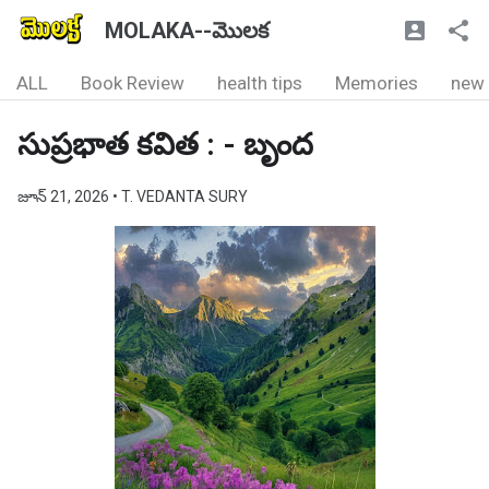
MOLAKA--మొలక
ALL
Book Review
health tips
Memories
new
సుప్రభాత కవిత : - బృంద
జూన్ 21, 2026
• T. VEDANTA SURY