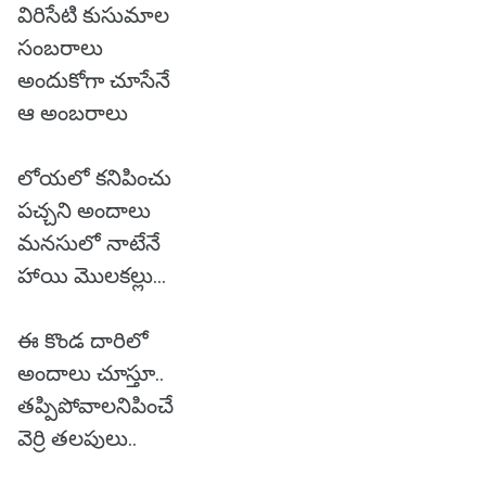
విరిసేటి కుసుమాల
సంబరాలు
అందుకోగా చూసేనే
ఆ అంబరాలు
లోయలో కనిపించు
పచ్చని అందాలు
మనసులో నాటేనే
హాయి మొలకల్లు...
ఈ కొండ దారిలో
అందాలు చూస్తూ..
తప్పిపోవాలనిపించే
వెర్రి తలపులు..