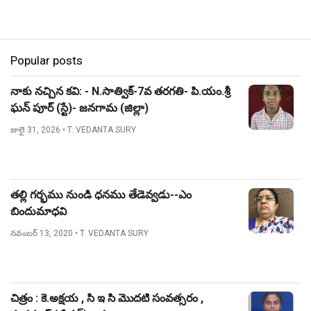
Popular posts
నాకు నచ్చిన కవి: - N.సాత్విక్-7వ తరగతి- పి.యం.శ్రీ
ఘన్ పూర్ (స్టే)- జనగామ (జిల్లా)
జులై 31, 2026
• T. VEDANTA SURY
తల్లి గర్భము నుండి ధనము తేడెవ్వడు--ఎం
బిందుమాధవి
నవంబర్ 13, 2020
• T. VEDANTA SURY
చిత్రం : కె.అక్షయ , సి ఇ సి మొదటి సంవత్సరం ,