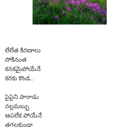
లేలేత కిరణాలు
సోకినంత
కనకమైపోయేనే
కరకు కొండ...
పైపైని పారాడు
నల్లమబ్బు
ఆపలేక పోయేనే
తగలకుండా