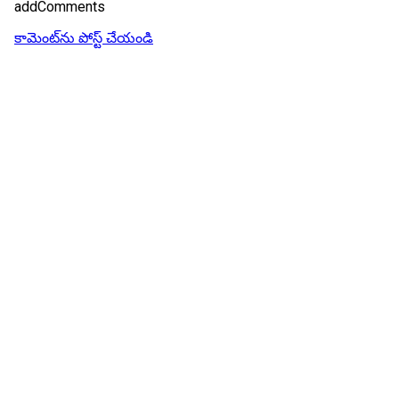
addComments
కామెంట్‌ను పోస్ట్ చేయండి