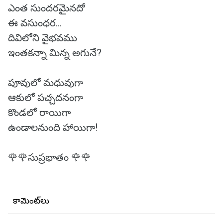
ఎంత సుందరమైనదో
ఈ వసుంధర...
దివిలోని వైభవము
ఇంతకన్నా మిన్న అగునే?
పూవులో మధువుగా
ఆకులో పచ్చదనంగా
కొండలో రాయిగా
ఉండాలనుంది హాయిగా!
🌹🌹సుప్రభాతం 🌹🌹
కామెంట్‌లు