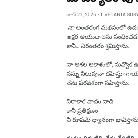
జూన్ 21, 2026
• T. VEDANTA SUR
నా అంతరంగ మథనంలో ఉదయ
అక్షర ఆయుధాలను సంధించడం
కానీ... నిరంతరం శ్రమిస్తాను.
నా ఆశల ఆకాశంలో, నువ్వొక 
నన్ను నిలువునా దహిస్తూ గా
నేను పరవశంగా సహిస్తాను.
నిరాకార వాదం నాది
కానీ ప్రతిక్షణం
నీ రూపమే ధ్యానంగా భావిస్తాను