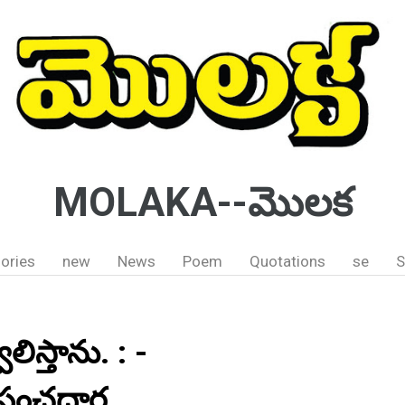
MOLAKA--మొలక
ories
new
News
Poem
Quotations
se
S
లిస్తాను. : -
పంచదార్ల