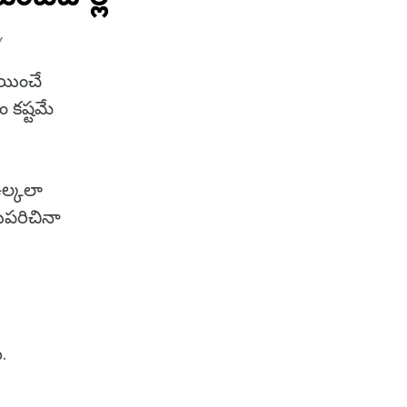
Y
ించే
 కష్టమే
ఉల్కలా
యపరిచినా
.