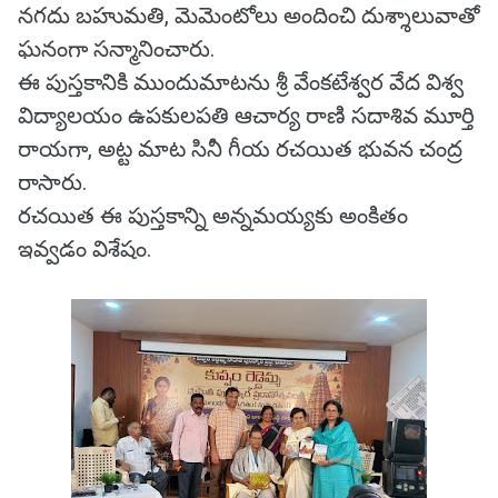
నగదు బహుమతి, మెమెంటోలు అందించి దుశ్శాలువాతో
ఘనంగా సన్మానించారు.
ఈ పుస్తకానికి ముందుమాటను శ్రీ వేంకటేశ్వర వేద విశ్వ
విద్యాలయం ఉపకులపతి ఆచార్య రాణి సదాశివ మూర్తి
రాయగా, అట్ట మాట సినీ గీయ రచయిత భువన చంద్ర
రాసారు.
రచయిత ఈ పుస్తకాన్ని అన్నమయ్యకు అంకితం
ఇవ్వడం విశేషం.