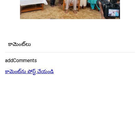
కామెంట్‌లు
addComments
కామెంట్‌ను పోస్ట్ చేయండి