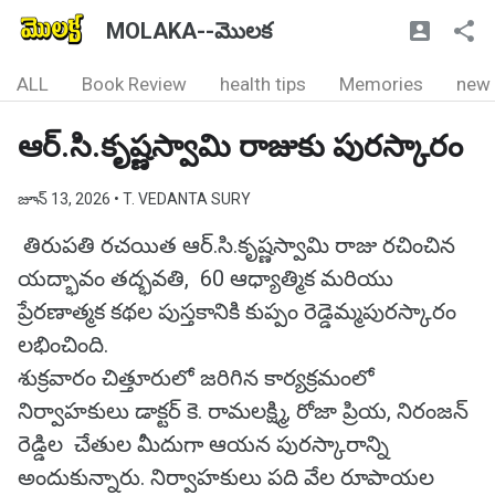
MOLAKA--మొలక
ALL
Book Review
health tips
Memories
new
ఆర్.సి.కృష్ణస్వామి రాజుకు పురస్కారం
జూన్ 13, 2026
• T. VEDANTA SURY
తిరుపతి రచయిత ఆర్.సి.కృష్ణస్వామి రాజు రచించిన
యద్భావం తద్భవతి, 60 ఆధ్యాత్మిక మరియు
ప్రేరణాత్మక కథల పుస్తకానికి కుప్పం రెడ్డెమ్మపురస్కారం
లభించింది.
శుక్రవారం చిత్తూరులో జరిగిన కార్యక్రమంలో
నిర్వాహకులు డాక్టర్ కె. రామలక్ష్మి, రోజా ప్రియ, నిరంజన్
రెడ్డిల చేతుల మీదుగా ఆయన పురస్కారాన్ని
అందుకున్నారు. నిర్వాహకులు పది వేల రూపాయల