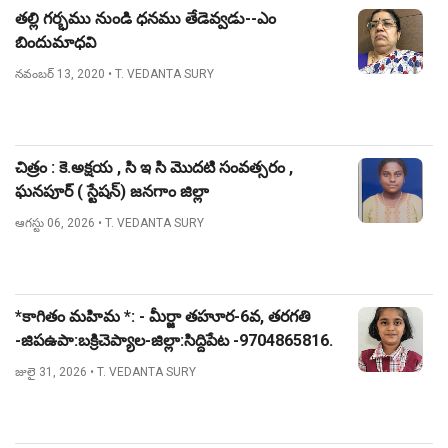
తల్లి గర్భము నుండి ధనము తేడెవ్వడు--ఎం
బిందుమాధవి
నవంబర్ 13, 2020
• T. VEDANTA SURY
చిత్రం : కె.అక్షయ , సి ఇ సి మొదటి సంవత్సరం ,
ఘనపూర్ ( స్టేషన్) జనగాం జిల్లా
ఆగస్టు 06, 2026
• T. VEDANTA SURY
*కాగితం మహిమ *: - మీర్జా తహూర-6వ, తరగతి
-జిపఉపా:బక్రిచెప్యాల-జిల్లా:సిద్దిపేట -9704865816.
జులై 31, 2026
• T. VEDANTA SURY