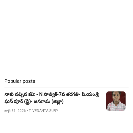
Popular posts
నాకు నచ్చిన కవి: - N.సాత్విక్-7వ తరగతి- పి.యం.శ్రీ
ఘన్ పూర్ (స్టే)- జనగామ (జిల్లా)
జులై 31, 2026
• T. VEDANTA SURY