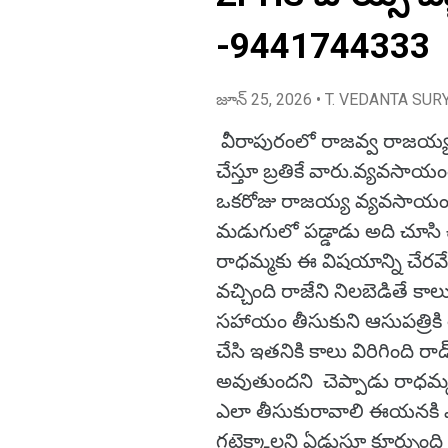
-9441744333
జూన్ 25, 2026
• T. VEDANTA SUR
వీరాపురంలో రాజవ్వ రాజయ్
చేస్తూ బ్రతికే వారు.వ్యవసాయ
ఒకరోజు రాజయ్య వ్యవసాయం చేస
మడుగులో పడ్డాడు అది చూసి చుట
రాధమ్మకు ఈ విషయాన్ని చేరవ
వచ్చింది రాజేని నిలబెడితే క
సహాయం తీసుకుని ఆసుపత్రికి తీస
చేసి ఇతనికి కాలు విరిగింది రా
అవుతుందని చెప్పాడు రాధమ్
ఎలా తీసుకురావాలి ఈయనకి ఎ
గట్టెక్కాలని ఏడుస్తూ కూర్చుం