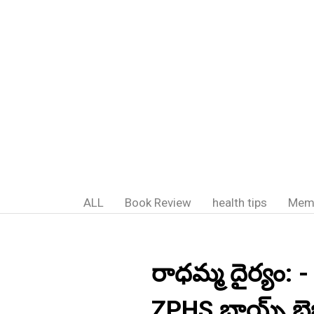
ALL
Book Review
health tips
Mem
రాధమ్మ దైర్యం: 
ZPHS బాయ్స్ బెజ్జ