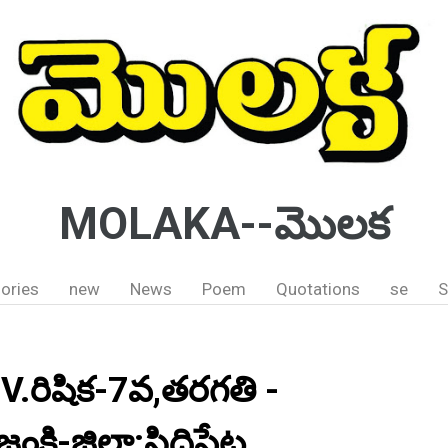
MOLAKA--మొలక
ories
new
News
Poem
Quotations
se
S
- V.రిషిక-7వ,తరగతి -
ంకి-జిల్లా:సిద్దిపేట