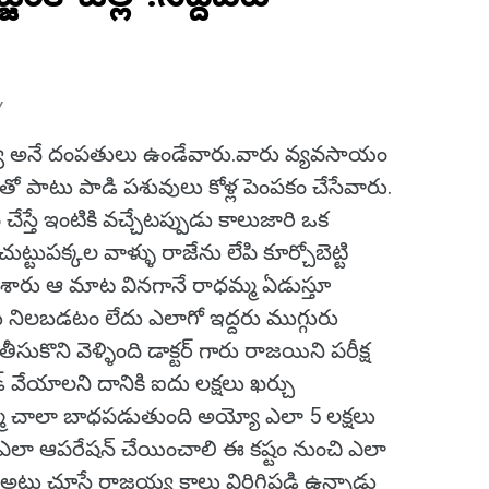
Y
య అనే దంపతులు ఉండేవారు.వారు వ్యవసాయం
ంతో పాటు పాడి పశువులు కోళ్ల పెంపకం చేసేవారు.
్తే ఇంటికి వచ్చేటప్పుడు కాలుజారి ఒక
్టుపక్కల వాళ్ళు రాజేను లేపి కూర్చోబెట్టి
ేశారు ఆ మాట వినగానే రాధమ్మ ఏడుస్తూ
ాలు నిలబడటం లేదు ఎలాగో ఇద్దరు ముగ్గురు
ుకొని వెళ్ళింది డాక్టర్ గారు రాజయిని పరీక్ష
డ్ వేయాలని దానికి ఐదు లక్షలు ఖర్చు
మ చాలా బాధపడుతుంది అయ్యో ఎలా 5 లక్షలు
లా ఆపరేషన్ చేయించాలి ఈ కష్టం నుంచి ఎలా
ది అటు చూస్తే రాజయ్య కాలు విరిగిపడి ఉన్నాడు