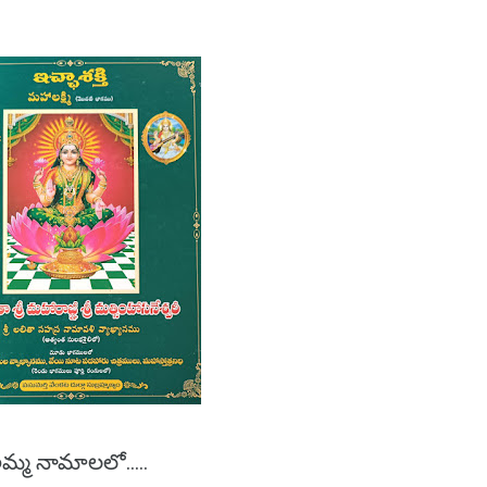
అమ్మ నామాలలో.....