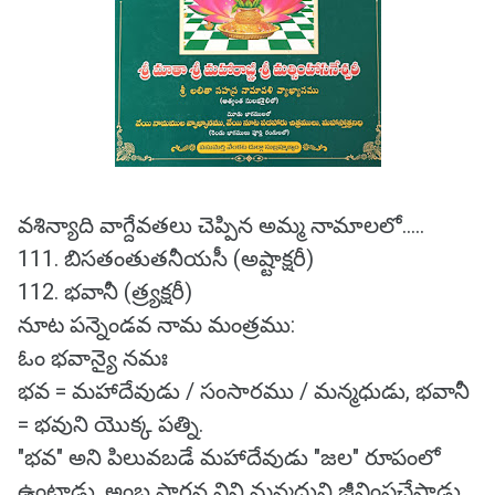
వశిన్యాది వాగ్దేవతలు చెప్పిన అమ్మ నామాలలో.....
111. బిసతంతుతనీయసీ (అష్టాక్షరీ)
112. భవానీ (త్ర్యక్షరీ)
నూట పన్నెండవ నామ మంత్రము:
ఓం భవాన్యై నమః
భవ = మహాదేవుడు / సంసారము / మన్మధుడు, భవానీ
= భవుని యొక్క పత్ని.
"భవ" అని పిలువబడే మహాదేవుడు "జల" రూపంలో
ఉంటాడు. అంబ ప్రార్థన విని మన్మధుని జీవింపచేసాడు.