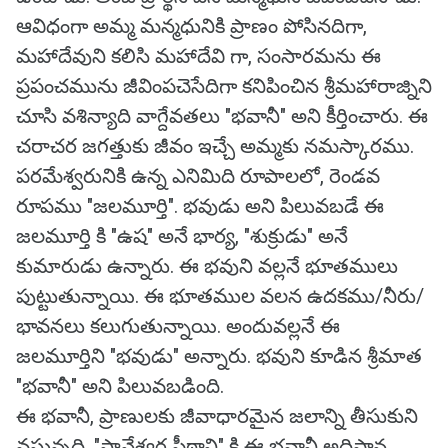
ఆవిధంగా అమ్మ మన్మధునికి ప్రాణం పోసినదిగా,
మహాదేవుని కలిసి మహాదేవి గా, సంసారమను ఈ
ప్రపంచమును జీవింపచెసేదిగా కనిపించిన శ్రీమహారాజ్నిని
చూసి వశిన్యాది వాగ్దేవతలు "భవానీ" అని కీర్తించారు. ఈ
చరాచర జగత్తుకు జీవం ఇచ్చే అమ్మకు నమస్కారము.
పరమేశ్వరునికి ఉన్న ఎనిమిది రూపాలలో, రెండవ
రూపము "జలమూర్తి". భవుడు అని పిలువబడే ఈ
జలమూర్తి కి "ఉష" అనే భార్య, "శుక్రుడు" అనే
కుమారుడు ఉన్నారు. ఈ భవుని వల్లనే భూతములు
పుట్టుతున్నాయి. ఈ భూతముల వలన ఉదకము/నీరు/
భావనలు కలుగుతున్నాయి. అందువల్లనే ఈ
జలమూర్తిని "భవుడు" అన్నారు. భవుని కూడిన శ్రీమాత
"భవానీ" అని పిలువబడింది.
ఈ భవానీ, ప్రాణులకు జీవాధారమైన జలాన్ని తీసుకుని
వస్తున్నది. "స్థానేశ్వర పీఠాని" కి ఈ భవానీ అధిష్టాన