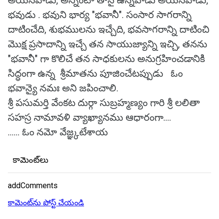
అయినవాడు, అన్నింటా తానై ఉన్నవాడు అయినవాడు,
భవుడు . భవుని భార్య "భవానీ". సంసార సాగరాన్ని
దాటించేది, శుభములను ఇచ్చేది, భవసాగరాన్ని దాటించి
మొక్ష ప్రసాదాన్ని ఇచ్చే తన సాయుజ్యాన్ని ఇచ్చి, తనను
"భవానీ" గా కొలిచే తన సాధకులను అనుగ్రహించడానికి
సిద్ధంగా ఉన్న శ్రీమాతను పూజించేటప్పుడు ఓం
భవాన్యై నమః అని జపించాలి.
శ్రీ పసుమర్తి వేంకట దుర్గా సుబ్రహ్మణ్యం గారి శ్రీ లలితా
సహస్ర నామావళి వ్యాఖ్యానము ఆధారంగా....
...... ఓం నమో వేజ్ఞ్కటేశాయ
కామెంట్‌లు
addComments
కామెంట్‌ను పోస్ట్ చేయండి