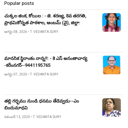
Popular posts
చుక్కల జింక, కోయిల : - జె. శరణ్య, 8వ తరగతి,
ప్రాథమికోన్నత పాఠశాల, ఆంబమ్ (వై), జిల్లా:
నిజామాబాద్.
ఆగస్టు 08, 2026
• T. VEDANTA SURY
మానసిక స్థిరాంకం నాన్న!!: - కె ఎస్ అనంతాచార్య
-కరీంనగర్--9441195765
ఆగస్టు 07, 2026
• T. VEDANTA SURY
తల్లి గర్భము నుండి ధనము తేడెవ్వడు--ఎం
బిందుమాధవి
నవంబర్ 13, 2020
• T. VEDANTA SURY