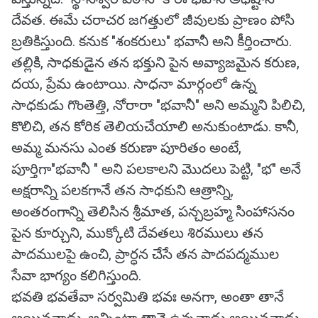
దేవత. ఈమే చరాచర జగత్తులో జీవులకు ప్రాణం పోసి
బ్రతికిస్తుంది. కనుక "శంకరులు" భవానీ అని కీర్తించారు.
తల్లికి, సాధకుడైన తన భక్తుని పైన అవ్యాజమైన కరుణ,
దయ, ప్రేమ ఉంటాయి. సాధనా మార్గంలో ఉన్న
సాధకుడు గొంతెత్తి, నోరారా "భవానీ" అని అమ్మని పిలిచి,
కొలిచి, తన కోరిక తెలియచేయాలి అనుకుంటాడు. కానీ,
అమ్మ మనసు ఎంత కరుణా పూరితం అంటే,
పూర్తిగా"భవానీ " అని పలకాలని మొదలు పెట్టి, "భ" అనే
అక్షరాన్ని పలకగానే తన సాధకుని ఆత్రాన్ని,
అంతరంగాన్ని తెలిసిన శ్రీమాత, పన్చబ్రహ్మ సింహాసనం
పైన కూర్చుని, ముక్కోటి దేవతలు శిరములు తన
పాదములపై ఉంచి, ప్రార్ధన చేసే తన పాదపద్మముల
సేవా భాగ్యం కలిగిస్తుంది.
భవతి భవతేవా సర్వమితి భవః అనగా, అంతా తానే