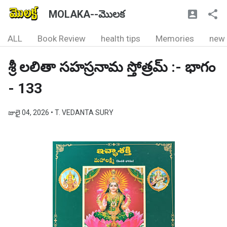
MOLAKA--మొలక
ALL
Book Review
health tips
Memories
new
శ్రీ లలితా సహస్రనామ స్తోత్రమ్ :- భాగం
- 133
జులై 04, 2026
• T. VEDANTA SURY