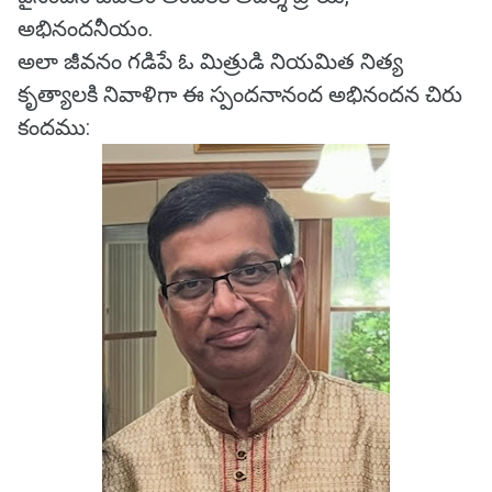
అభినందనీయం.
అలా జీవనం గడిపే ఓ మిత్రుడి నియమిత నిత్య
కృత్యాలకి నివాళిగా ఈ స్పందనానంద అభినందన చిరు
కందము: