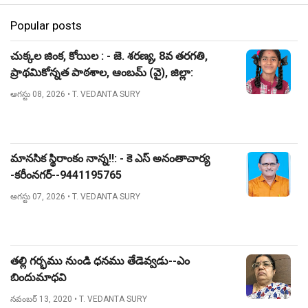
Popular posts
చుక్కల జింక, కోయిల : - జె. శరణ్య, 8వ తరగతి,
ప్రాథమికోన్నత పాఠశాల, ఆంబమ్ (వై), జిల్లా:
నిజామాబాద్.
ఆగస్టు 08, 2026
• T. VEDANTA SURY
మానసిక స్థిరాంకం నాన్న!!: - కె ఎస్ అనంతాచార్య
-కరీంనగర్--9441195765
ఆగస్టు 07, 2026
• T. VEDANTA SURY
తల్లి గర్భము నుండి ధనము తేడెవ్వడు--ఎం
బిందుమాధవి
నవంబర్ 13, 2020
• T. VEDANTA SURY