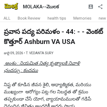
MOLAKA--మొలక
ALL
Book Review
health tips
Memories
new
ప్రవాస పద్య పరిమళం - 44: - - వెంకట్
కొత్తూర్ Ashburn VA USA
జులై 09, 2026
• T. VEDANTA SURY
అంశం : నియమిత నిత్య కృత్యాలకి నివాళి
ఛందస్సు : కందము
నిష్ట తో కూడిన జీవన శైలి, ఆధ్యాత్మికత, మరియు
ముఖ్యంగా ఆరోగ్యం పట్ల గల నిబద్ధత తో క్రమం
తప్పకుండా చేసే యోగ, వ్యాయామములతో గడిపే
దైనందిన జీవితం అందరికీ అదర్శ ప్రాయ,