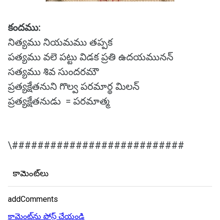
కందము:
నిత్యము నియమము తప్పక
పత్యము వలె పట్టు విడక ప్రతి ఉదయమునన్
సత్యము శివ సుందరమౌ
ప్రత్యక్షేతనుని గొల్వ పరమార్థ మిలన్
ప్రత్యక్షేతనుడు = పరమాత్మ
\###########################
కామెంట్‌లు
addComments
కామెంట్‌ను పోస్ట్ చేయండి