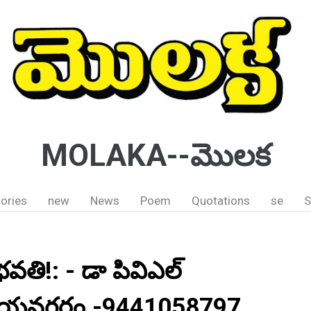
MOLAKA--మొలక
ories
new
News
Poem
Quotations
se
S
ే భవతి!: - డా పివిఎల్
విజయనగరం.-9441058797.