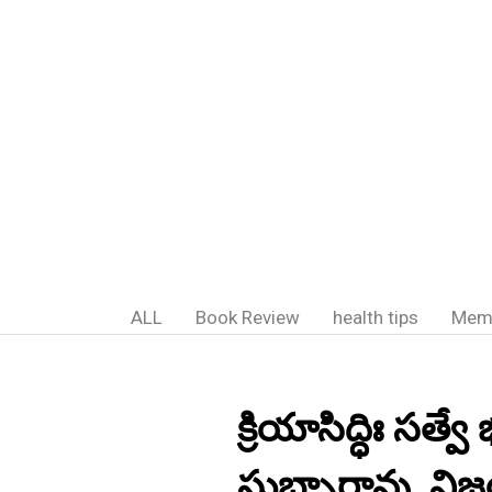
ALL
Book Review
health tips
Mem
క్రియాసిద్ధిః సత్వ
సుబ్బారావు, 