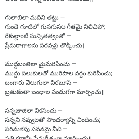
గులాబిలా మదిని తట్టు —
గుండె గూటిలో గుసగుసల గీతమై నిలిచిపో;
రేకుల్లాంటి సున్నితత్వంతో —
ప్రేమరాగాలను పరవళ్లు తొక్కించు॥
ముద్దబంతిలా మైమరిపించు —
ముద్దు పలుకులతో మురిపాల వర్షం కురిపించు;
బంగారు వెలుగులా విరబూసి —
బ్రతుకంతా బంధాల పండుగగా మార్చించు॥
సన్నజాజిలా వికసించు —
సన్నని నవ్వులతో సౌందర్యాన్ని చిందించు;
పరిమళపు పవనమై వీచి —
ప్రతి క్షణాన్నీ ప్రేమగీతంగా మార్చించు॥