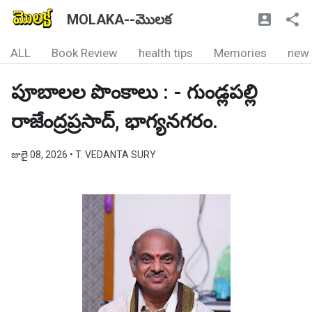
MOLAKA--మొలక
ALL
Book Review
health tips
Memories
new
పూబాలల పొంకాలు : - గుండ్లపల్లి
రాజేంద్రప్రసాద్, భాగ్యనగరం.
జులై 08, 2026
• T. VEDANTA SURY