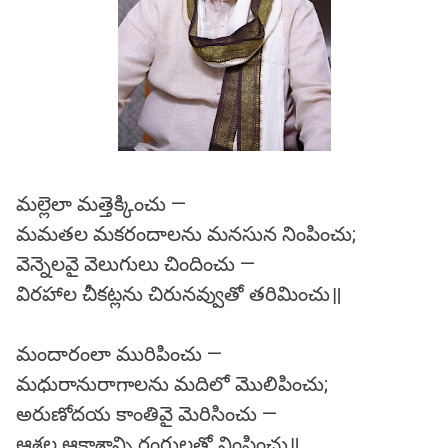
మల్లెలా మత్తెక్కించు —
మమతల మకరందాలను మనసున నింపించు;
వెన్నెలవై వెలుగులు చిందించు —
విరహాల చీకట్లను చిరునవ్వుతో తరిమించు॥
మందారంలా మురిపించు —
మధురానురాగాలను మదిలో మొలిపించు;
అరుణోదయ కాంతివై మెరిసించు —
ఆశల ఆకాశాన్ని రంగులతో నింపించు॥