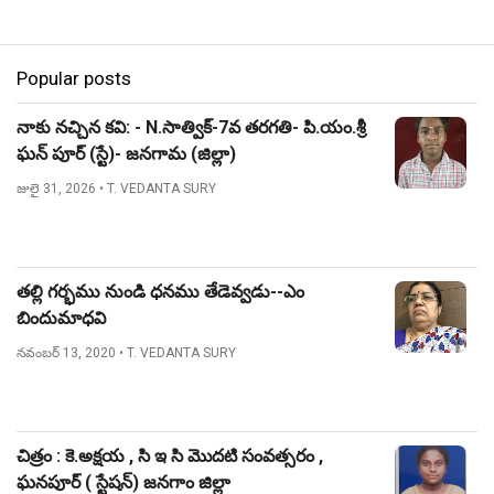
Popular posts
నాకు నచ్చిన కవి: - N.సాత్విక్-7వ తరగతి- పి.యం.శ్రీ
ఘన్ పూర్ (స్టే)- జనగామ (జిల్లా)
జులై 31, 2026
• T. VEDANTA SURY
తల్లి గర్భము నుండి ధనము తేడెవ్వడు--ఎం
బిందుమాధవి
నవంబర్ 13, 2020
• T. VEDANTA SURY
చిత్రం : కె.అక్షయ , సి ఇ సి మొదటి సంవత్సరం ,
ఘనపూర్ ( స్టేషన్) జనగాం జిల్లా