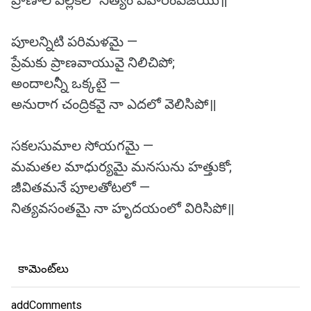
ప్రాణాల పల్లకిలో నిత్యం విహరింపజేయు॥
పూలన్నిటి పరిమళమై —
ప్రేమకు ప్రాణవాయువై నిలిచిపో;
అందాలన్నీ ఒక్కటై —
అనురాగ చంద్రికవై నా ఎదలో వెలిసిపో॥
సకలసుమాల సోయగమై —
మమతల మాధుర్యమై మనసును హత్తుకో;
జీవితమనే పూలతోటలో —
నిత్యవసంతమై నా హృదయంలో విరిసిపో॥
కామెంట్‌లు
addComments