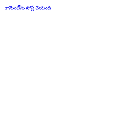
కామెంట్‌ను పోస్ట్ చేయండి