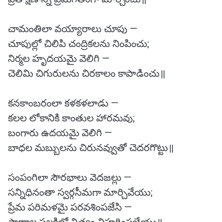
చామంతిలా వయ్యారాలు చూపు —
చూపుల్లో చిలిపి చంద్రికలను నింపించు;
నిర్మల హృదయమై వెలిగి —
చెలిమి చిగురులను చిరకాలం కాపాడించు॥
కనకాంబరంలా కళకళలాడు —
కలల లోకానికి కాంతుల హారమవు;
బంగారు ఉదయమై వెలిగి —
బాధల మబ్బులను చిరునవ్వుతో చెదరగొట్టు॥
సంపంగిలా సౌరభాలు వెదజల్లు —
సన్నిధినంతా స్వర్గసీమగా మార్చివేయు;
ప్రేమ పరిమళమై పరవశింపజేసి —