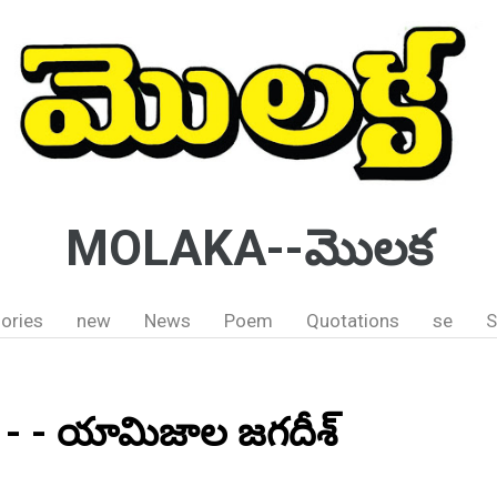
MOLAKA--మొలక
ories
new
News
Poem
Quotations
se
S
: - - యామిజాల జగదీశ్