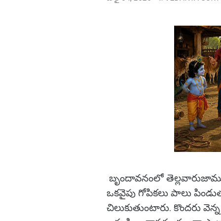
బృందావనంలో తెల్లవారుజాము
ఒకవైపు గోపికలు పాలు పిండుత
చిలుకుతుంటారు. కొందరు వెన్న 