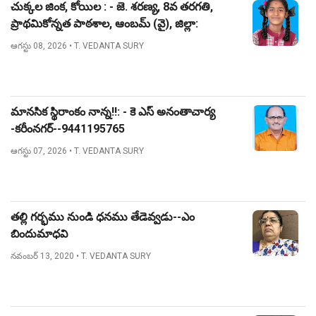
చుక్కల జింక, కోయిల : - జె. శరణ్య, 8వ తరగతి,
ప్రాథమికోన్నత పాఠశాల, ఆంబమ్ (వై), జిల్లా:
నిజామాబాద్.
ఆగస్టు 08, 2026
• T. VEDANTA SURY
మానసిక స్థిరాంకం నాన్న!!: - కె ఎస్ అనంతాచార్య
-కరీంనగర్--9441195765
ఆగస్టు 07, 2026
• T. VEDANTA SURY
తల్లి గర్భము నుండి ధనము తేడెవ్వడు--ఎం
బిందుమాధవి
నవంబర్ 13, 2020
• T. VEDANTA SURY