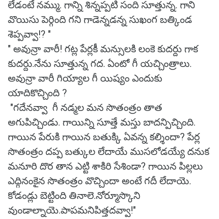
లేడంటే నమ్ము. గాన్ని శిన్నప్పటి సంది సూత్తున్న. గాని
వొయిసు పెర్గింది గని గాడెన్నడన్న సుఖంగ బత్కిండ
శెప్పవ్వా!? "
" అవున్రా వారీ! గట్ల పేర్లకీ మన్సులకి లంకె కుదర్దు గాక
కుదర్దు.నేను సూత్తున్న గద. ఏంటో గీ యచ్చింత్రాలు.
అవున్రా వారీ గియ్యాల గీ యిష్యం ఎందుకు
యాదికొచ్చింది ?
"గదేనవ్వా గీ నడ్మల మన సొతంత్రం తాత
అగుపిచ్చిండు. గాయిన్ని సూత్తే మస్తు బాదన్పిచ్చింది.
గాయిన పేరుకి గాయిన బతుక్కి ఏవన్న కల్శిందా? పేర్ల
సొతంత్రం దప్ప బత్కుల లేదాయే ముసలోడయ్యే దనుక
మనూరి దొర తాన ఎట్టి శాకిరి సేశిండా? గాయిన పిల్లలు
ఎద్గినంకైన సొతంత్రం వొచ్చిందా అంటే గదీ లేదాయె.
కోడండ్లు బెట్టింది తినాలె.నోర్మూస్కొని
వుండాల్నాయె.పాపమనిపిత్తదవ్వా!"