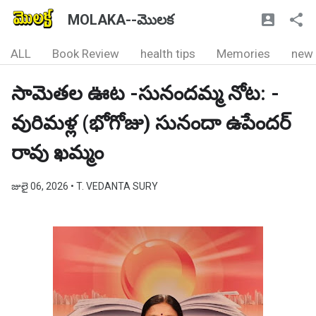
MOLAKA--మొలక
ALL
Book Review
health tips
Memories
new
సామెతల ఊట -సునందమ్మ నోట: -
వురిమళ్ల (భోగోజు) సునందా ఉపేందర్
రావు ఖమ్మం
జులై 06, 2026
• T. VEDANTA SURY