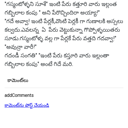
"గస్మంటోళ్ళని సూశే" ఇంటి పేరు కత్తూరి వారు ఇల్లంత
గబ్బిలాల కంపు " అని పేరొచ్చిందిరా అయ్యా!"
"గదే అవ్వా! ఇంటి పేర్లకీ,వొంటి పెర్లకీ గా గుణాలకి అస్సలు
కల్వదు.ఎవలన్న ఏ పేరు వెట్టుకున్నా గొప్పోళ్ళయితరు
సూడు.గస్మంటోళ్ళ వల్ల గా పేర్లకే పేరు వత్తది గదవ్వా!"
"అవున్రా వారీ!"
గదండీ సంగతి" "ఇంటి పేరు కస్తూరి వారు ఇల్లంతా
గబ్బిలాల కంపు" అంటే గిదే మరి.
కామెంట్‌లు
addComments
కామెంట్‌ను పోస్ట్ చేయండి