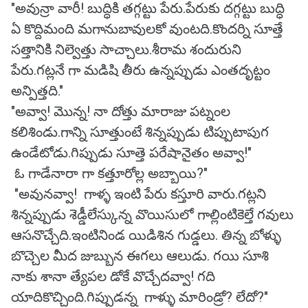
"అవున్రా వారీ! బుద్ధికి తగ్గట్టు పేరు.పేరుకు దగ్గట్టు బుద్ధి
ఏ కొద్దిమంది మగానుబావులకో వుంటది.కొందర్ని సూత్తే
సత్తానికి నిల్వెత్తు సాచ్చాలు.శీరామ శందురుని
పేరు.గట్లనే గా మడిషి తీరు ఉన్నప్పుడు ఎంతదృట్టం
అన్పిత్తది."
"అవ్వా! మొన్న! నా దోత్తు మారాజు పట్నంల
కలిశిండు.గాన్ని సూత్తుంటే శిన్నప్పుడు టిప్పుటాపుగ
ఉండేటోడు.గిప్పుడు సూత్తె పరేషానైతం అవ్వా!"
ఓ గాడేనారా గా కత్తూరోల్ల అబ్బాయి?"
"అవునవ్వా! గాళ్ళ ఇంటి పేరు కస్తూరి వారు.గట్లని
శిన్నప్పుడు శెడ్డీలేస్కున్న వొయిసులో గాల్లింటికెల్తే గవులు
ఆసనొచ్చేది.ఇంటినిండ యిడిశిన గుడ్డలు. తిన్న బోళ్ళు
బొచ్చెల మీద జుబ్బున ఈగలు ఆలుడు. గయి సూశి
నాకు శానా త్యేపల డోకే వొచ్చేదవ్వా! గది
యాదికొచ్చింది.గిప్పుడన్న గాళ్ళు మారిండ్రో? లేదో?"