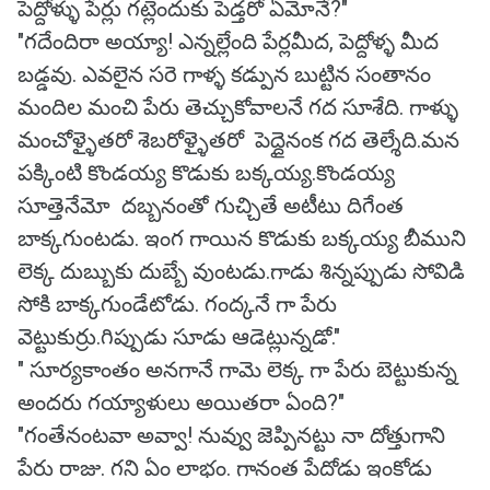
పెద్దోళ్ళు పేర్లు గట్లెందుకు పెడ్తరో ఏమోనే?"
"గదేందిరా అయ్యా! ఎన్నల్లేంది పేర్లమీద, పెద్దోళ్ళ మీద
బడ్డవు. ఎవలైన సరె గాళ్ళ కడ్పున బుట్టిన సంతానం
మందిల మంచి పేరు తెచ్చుకోవాలనే గద సూశేది. గాళ్ళు
మంచోళ్ళైతరో శెబరోళ్ళైతరో పెద్దైనంక గద తెల్శేది.మన
పక్కింటి కొండయ్య కొడుకు బక్కయ్య.కొండయ్య
సూత్తెనేమో దబ్బనంతో గుచ్చితే అటీటు దిగేంత
బాక్కగుంటడు. ఇంగ గాయిన కొడుకు బక్కయ్య బీముని
లెక్క దుబ్బుకు దుబ్బే వుంటడు.గాడు శిన్నప్పుడు సోవిడి
సోకి బాక్కగుండేటోడు. గంద్కనే గా పేరు
వెట్టుకుర్రు.గిప్పుడు సూడు ఆడెట్లున్నడో."
" సూర్యకాంతం అనగానే గామె లెక్క గా పేరు బెట్టుకున్న
అందరు గయ్యాళులు అయితరా ఏంది?"
"గంతేనంటవా అవ్వా! నువ్వు జెప్పినట్టు నా దోత్తుగాని
పేరు రాజు. గని ఏం లాభం. గానంత పేదోడు ఇంకోడు