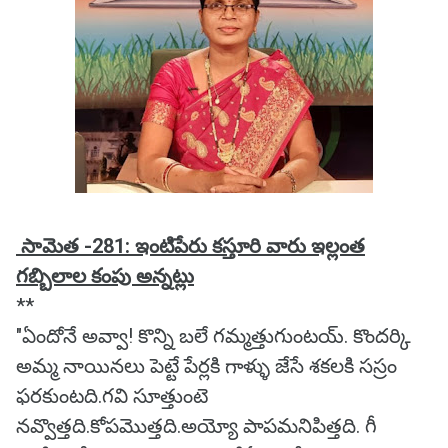
సామెత -281: ఇంటిపేరు కస్తూరి వారు ఇల్లంత
గబ్బిలాల కంపు అన్నట్లు
**
"ఏందోనే అవ్వా! కొన్ని బలే గమ్మత్తుగుంటయ్. కొందర్కి
అమ్మ నాయినలు పెట్టే పేర్లకి గాళ్ళు జేసే శకలకి సస్రం
ఫరకుంటది.గవి సూత్తుంటె
నవ్వొత్తది.కోపమొత్తది.అయ్యో పాపమనిపిత్తది. గీ