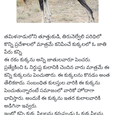
తమిళనాడులోని తూత్తుకుడి, తిరునెల్వేలి పరిధిలో
కొన్ని ప్రదేశాలలో మాత్రమే కనిపించే కుక్కలలో ఓ జాతి
పేరు కన్ని.
ఈ రకం కుక్కను అన్ని జాతులవారూ పెంచరు.
ప్రత్యేకించి ఓ నిర్దుష్ట కులానికి చెందిన వారు మాత్రమే ఈ
కన్ని కుక్కలను పెంచుతారు. ఈ కుక్కలను కొనడం అంత
తేలికకాదు. సంబంధిత కులస్తుల వారికి ఈ కుక్కను
పెంచుతున్నారంటే సమాజంలో వారికో హోదాగా
భావిస్తారు. అందుకే ఈ కుక్కను ఇతర కులాలవారికి
అడిగినా ఇవ్వరు.
ఇంట్లో కన్ని కుక్క పిల్లలను కన్నప్పుడు ఓ కుక్కపిల్లను