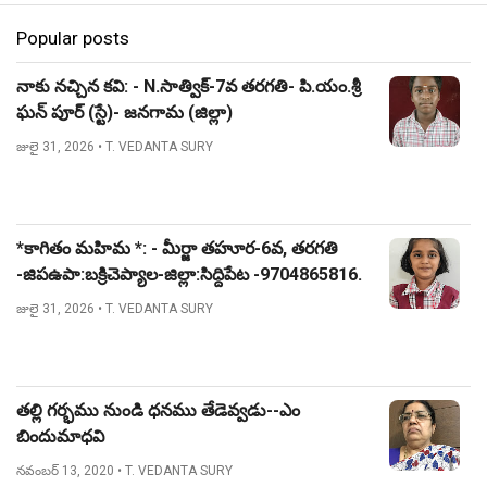
Popular posts
నాకు నచ్చిన కవి: - N.సాత్విక్-7వ తరగతి- పి.యం.శ్రీ
ఘన్ పూర్ (స్టే)- జనగామ (జిల్లా)
జులై 31, 2026
• T. VEDANTA SURY
*కాగితం మహిమ *: - మీర్జా తహూర-6వ, తరగతి
-జిపఉపా:బక్రిచెప్యాల-జిల్లా:సిద్దిపేట -9704865816.
జులై 31, 2026
• T. VEDANTA SURY
తల్లి గర్భము నుండి ధనము తేడెవ్వడు--ఎం
బిందుమాధవి
నవంబర్ 13, 2020
• T. VEDANTA SURY