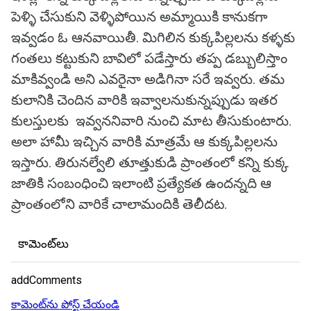
పెళ్ళి చేసుకుని వెళ్ళిపోయిన అమ్మాయికి కానుకగా
ఇవ్వడం ఓ ఆనవాయితీ. మిగిలిన కుక్కపిల్లలను కళ్ళకు
గంతలు కట్టుకుని బావిలో పడేస్తారు తప్ప డబ్బులిస్తాం
మాకివ్వండి అని ఎవరైనా అడిగినా సరే ఇవ్వరు. తమ
కులానికి చెందిన వారికి ఇవ్వాలనుకున్నప్పుడు ఇతర
కులస్తులకు ఇవ్వననివారి నుంచి మాట తీసుకుంటారు.
అలా హామీ ఇచ్చిన వారికి మాత్రమే ఆ కుక్కపిల్లలను
ఇస్తారు. తిరునల్వేలి తూత్తుకుడి ప్రాంతంలో కన్ని కుక్క
జాతికి సంబంధించి ఇలాంటి ప్రత్యేకత ఉందన్నది ఆ
ప్రాంతంలోని వారికే చాలామందికి తెలీదట.
కామెంట్‌లు
addComments
కామెంట్‌ను పోస్ట్ చేయండి