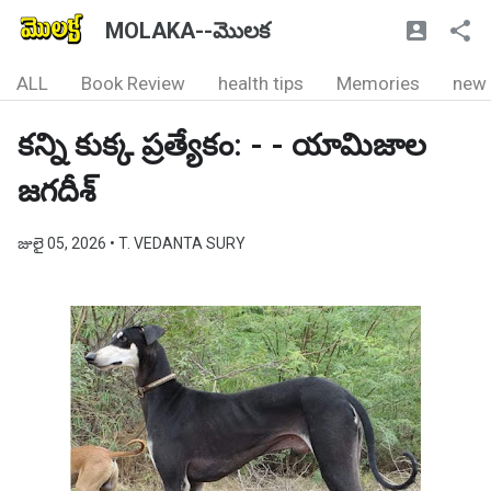
MOLAKA--మొలక
ALL
Book Review
health tips
Memories
new
కన్ని కుక్క ప్రత్యేకం: - - యామిజాల
జగదీశ్
జులై 05, 2026
• T. VEDANTA SURY