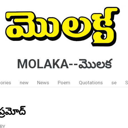
MOLAKA--మొలక
ories
new
News
Poem
Quotations
se
S
ప్రమోద్
URY