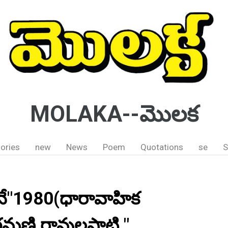
MOLAKA--మొలక
ories
new
News
Poem
Quotations
se
S
ోనే"1980(ధారావాహిక
గమణి రావులపాటి "