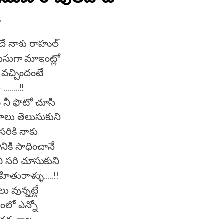
Y
ాదే నాకు రాహుల్
లుసుగా మాఇంట్లో
్ వచ్చిందంటే
.....!!
ై నీ ఫొటో చూసి
రాలు తెలుసుకుని
సరికి నాకు
నికి సాధించానే
వి సరి చూసుకుని
ితురాళ్ళు.....!!
 వున్నట్టే
ంలో ఎన్నో