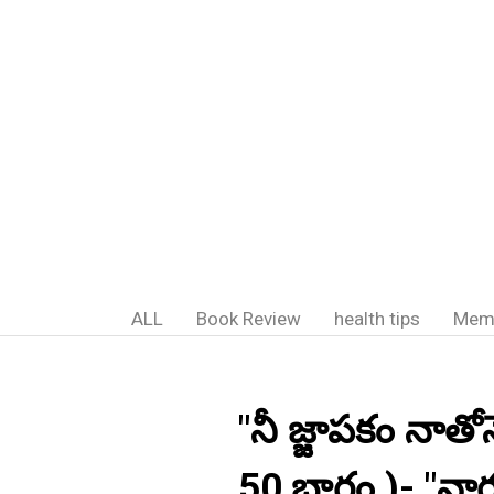
ALL
Book Review
health tips
Mem
"నీ జ్జాపకం నాత
50,బాగం )- "నా