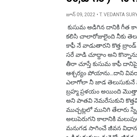
జూన్ 09, 2022
• T. VEDANTA SUR
కుసుమ అడిగిన దానికి గీత క
కలిసి చాలారోజులైంది నీకు తె
కాఫీ నే వాడుతారని కొత్త బ్రాండ
సరే వాడి చూద్దాం అని కొన్నాను ...
తీరా చూస్తే కుసుమ కాఫీ దానిప
ఆశ్చర్యం పోయాను...దాని వివ
ఎలాగోలా నీ జాడ తెలుసుకునే 
బ్రహ్మ ప్రళయం అయింది మొత్తా
అని పాతవి నెమరేసుకుని కొత్త
ముచ్చట్లలో మునిగి తేలారు స్నేహ
అలుపెరుగని కాలానికి మలుపులు
మనుగడ సాగించే జీవన విధాన