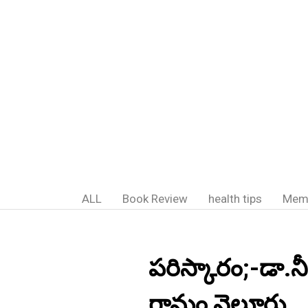
ALL
Book Review
health tips
Mem
పరిస్కారం;-డా.నీ
గ్రామం,నెల్లూరు.