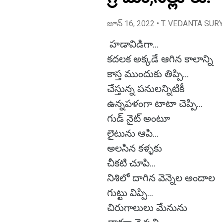
జూన్ 16, 2022
• T. VEDANTA SUR
హడావిడిగా...
కదలక అక్కడే ఆగిన కాలాన్ని
కాస్త ముందుకు తిప్పి...
చేస్తున్న పనులన్నిటికీ
ఉన్నపళంగా టాటా చెప్పి...
గుడ్ నైట్ అంటూ
లైటును ఆపి...
అలసిన కళ్ళకు
చీకటి చూపి...
నిశిలో దాగిన వెన్నెల అందాల
గుట్టు విప్పి...
చిరుగాలులు మేనును