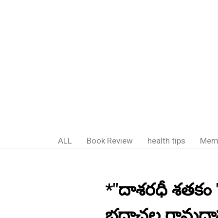
ALL
Book Review
health tips
Mem
*"దాశరధీ శతకం " 
భద్రాచల రామదా