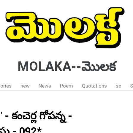
MOLAKA--మొలక
ories
new
News
Poem
Quotations
se
S
- కంచెర్ల గోపన్న -
సు - 092*