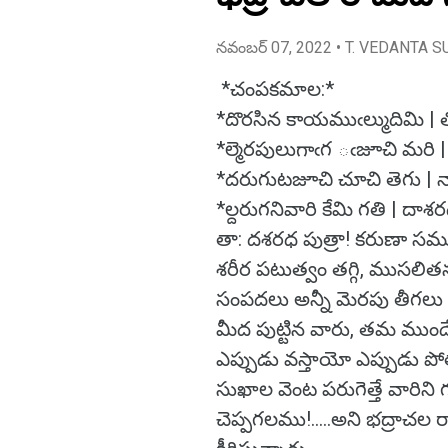
నవంబర్ 07, 2022
• T. VEDANTA S
*చంపకమాల:*
*దొరసిన కాయముఁల్ముదిమి | త
*ల్మెరపులుగాఁగ ఁజూచి మరి 
*దరుగుటజూచి చూచి తెగు 
*ల్దరుగనివారి కేమి గతి | దా
తా: దశరధ పుత్రా! కరుణా స
శరీర పటుత్వం తగ్గి, ముసలితన
సంపదలు అన్నీ మెరపు తీగల
మీద పుట్టిన వారు, తమ ముం
ఎప్పుడు వస్తాయో ఎప్పుడు 
సుఖాల వెంట పరుగెత్తే వారిని గు
చెప్పగలము!.....అని భద్రాచల 