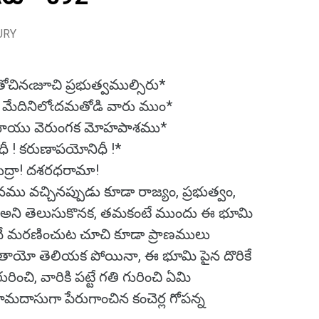
URY
ోచినఁజూచి ప్రభుత్వముల్సిరు*
| మేదినిలోఁదమతోడి వారు ముం*
| నాయు వెరుంగక మోహపాశము*
శరధీ ! కరుణాపయోనిధీ !*
ముద్రా! దశరధరామా!
ము వచ్చినప్పుడు కూడా రాజ్యం, ప్రభుత్వం,
ు అని తెలుసుకొనక, తమకంటే ముందు ఈ భూమి
దే మరణించుట చూచి కూడా ప్రాణములు
పోతాయో తెలియక పోయినా, ఈ భూమి పైన దొరికే
రించి, వారికి పట్టే గతి గురించి ఏమి
రామదాసుగా పేరుగాంచిన కంచెర్ల గోపన్న