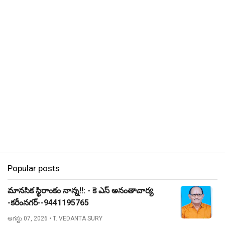
Popular posts
మానసిక స్థిరాంకం నాన్న!!: - కె ఎస్ అనంతాచార్య
-కరీంనగర్--9441195765
ఆగస్టు 07, 2026
• T. VEDANTA SURY