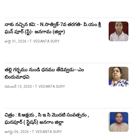
నాకు నచ్చిన కవి: - N.సాత్విక్-7వ తరగతి- పి.యం.శ్రీ
ఘన్ పూర్ (స్టే)- జనగామ (జిల్లా)
జులై 31, 2026
• T. VEDANTA SURY
తల్లి గర్భము నుండి ధనము తేడెవ్వడు--ఎం
బిందుమాధవి
నవంబర్ 13, 2020
• T. VEDANTA SURY
చిత్రం : కె.అక్షయ , సి ఇ సి మొదటి సంవత్సరం ,
ఘనపూర్ ( స్టేషన్) జనగాం జిల్లా
ఆగస్టు 06, 2026
• T. VEDANTA SURY