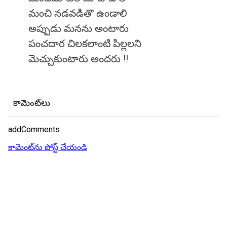
మంచి నడవడితొ ఉండాలి
అప్పుడు మనను అంటారు
పంచదార చిలకలాంటి పిల్లలని
మెచ్చుకుంటారు అందరు !!
కామెంట్‌లు
addComments
కామెంట్‌ను పోస్ట్ చేయండి