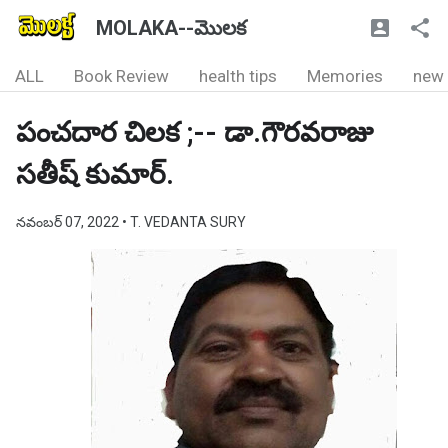
MOLAKA--మొలక
ALL
Book Review
health tips
Memories
new
పంచదార చిలక ;-- డా.గౌరవరాజు
సతీష్ కుమార్.
నవంబర్ 07, 2022
• T. VEDANTA SURY