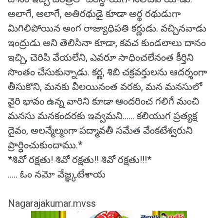
అలాగే, అలాగే, అతిరథుడై కూడా అర్థ రథుడుగా
మిగిలిపోయిన అంగ రాజ్యాధిపతి కర్ణుడు. వచ్చినవాడు
ఇంద్రుడు అని తెలిసినా కూడా, కవచ కుండలాలు దానం
ఇచ్చి, చెరిపి వేయలేని, ఎవరూ సాధించలేనంత కీర్తిని
సొంతం చేసుకున్నాడు. కర్ణ, శిబి చక్రవర్తులను ఆదర్శంగా
తీసుకొని, మనకు వీలయినంత వరకు, మన మనసులో
వైరి భావం ఉన్న వారిని కూడా ఆందరించ గలిగే మంచి
మనసు మనకందరకు ఇవ్వమని...... కలియుగ ప్రత్యక్ష
దైవం, అలన్మేల్మంగా పద్మావతీ సమేత వేంకటేశ్వరుని
ప్రార్ధించుకుందాము.*
*శివో రక్షతు! శివో రక్షతు!! శివో రక్షతు!!!*
..... ఓం నమో వేజ్ఞ్కటేశాయ
Nagarajakumar.mvss