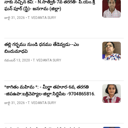
నాకు నచ్చిన కవి: - N.సాత్విక్-7వ తరగతి- పి.యం.శ్రీ
ఘన్ పూర్ (స్టే)- జనగామ (జిల్లా)
జులై 31, 2026
• T. VEDANTA SURY
తల్లి గర్భము నుండి ధనము తేడెవ్వడు--ఎం
బిందుమాధవి
నవంబర్ 13, 2020
• T. VEDANTA SURY
*కాగితం మహిమ *: - మీర్జా తహూర-6వ, తరగతి
-జిపఉపా:బక్రిచెప్యాల-జిల్లా:సిద్దిపేట -9704865816.
జులై 31, 2026
• T. VEDANTA SURY