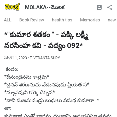
MOLAKA--మొలక
ALL
Book Review
health tips
Memories
new
*"కుమార శతకం " - పక్కి లక్ష్మీ
నరసింహ కవి - పద్యం 092*
ఏప్రిల్ 11, 2023
• T. VEDANTA SURY
కందం:
*దీనుండైనను శాత్రవు*
*డైనన్ శరణనుచు వేడునపుడు ప్రియత స*
*మ్మానవుని కోర్కె దీర్చిన*
*వాని సుజనుడండ్రు బుధులు వసుధ కుమారా !*
తా:
కుమారా! ఎంతో బాధను, దుఃఖాన్ని అనుభవిస్తూ తనను