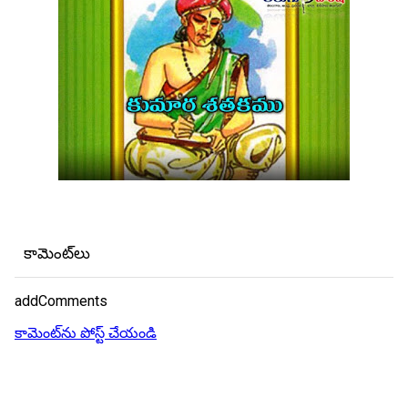
కామెంట్‌లు
addComments
కామెంట్‌ను పోస్ట్ చేయండి