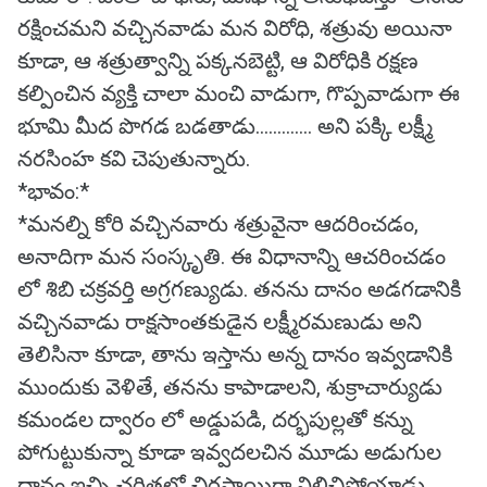
రక్షించమని వచ్చినవాడు మన విరోధి, శత్రువు అయినా
కూడా, ఆ శత్రుత్వాన్ని పక్కనబెట్టి, ఆ విరోధికి రక్షణ
కల్పించిన వ్యక్తి చాలా మంచి వాడుగా, గొప్పవాడుగా ఈ
భూమి మీద పొగడ బడతాడు............. అని పక్కి లక్ష్మీ
నరసింహ కవి చెపుతున్నారు.
*భావం:*
*మనల్ని కోరి వచ్చినవారు శత్రువైనా ఆదరించడం,
అనాదిగా మన సంస్కృతి. ఈ విధానాన్ని ఆచరించడం
లో శిబి చక్రవర్తి అగ్రగణ్యుడు. తనను దానం అడగడానికి
వచ్చినవాడు రాక్షసాంతకుడైన లక్ష్మీరమణుడు అని
తెలిసినా కూడా, తాను ఇస్తాను అన్న దానం ఇవ్వడానికి
ముందుకు వెళితే, తనను కాపాడాలని, శుక్రాచార్యుడు
కమండల ద్వారం లో అడ్డుపడి, దర్భపుల్లతో కన్ను
పోగుట్టుకున్నా కూడా ఇవ్వదలచిన మూడు అడుగుల
దానం ఇచ్చి చరిత్రలో చిరస్థాయిగా నిలిచిపోయాడు.