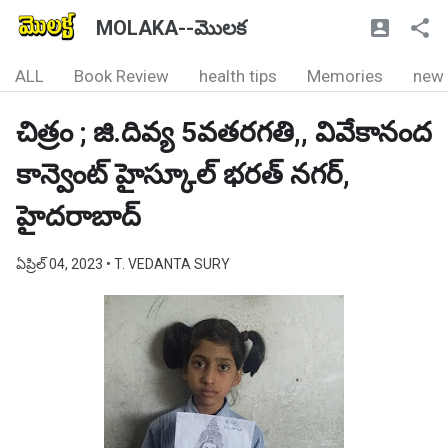
MOLAKA--మొలక
ALL
Book Review
health tips
Memories
new
చిత్రం ; జి.దివ్య 5వతరగతి,, వివేకానంద
కాన్వెంట్ హైస్కూల్ భరత్ నగర్,
హైదరాబాద్
ఏప్రిల్ 04, 2023
• T. VEDANTA SURY