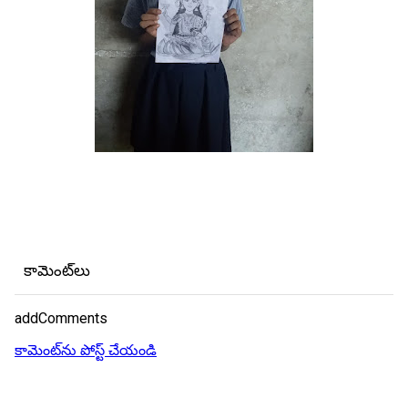
కామెంట్‌లు
addComments
కామెంట్‌ను పోస్ట్ చేయండి