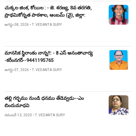
చుక్కల జింక, కోయిల : - జె. శరణ్య, 8వ తరగతి,
ప్రాథమికోన్నత పాఠశాల, ఆంబమ్ (వై), జిల్లా:
నిజామాబాద్.
ఆగస్టు 08, 2026
• T. VEDANTA SURY
మానసిక స్థిరాంకం నాన్న!!: - కె ఎస్ అనంతాచార్య
-కరీంనగర్--9441195765
ఆగస్టు 07, 2026
• T. VEDANTA SURY
తల్లి గర్భము నుండి ధనము తేడెవ్వడు--ఎం
బిందుమాధవి
నవంబర్ 13, 2020
• T. VEDANTA SURY