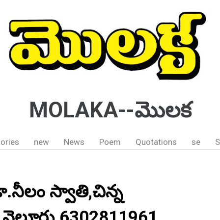
MOLAKA--మొలక
ories
new
News
Poem
Quotations
se
S
డా.నీలం స్వాతి,చిన్న
ం,నెల్లూరు.6302811961.