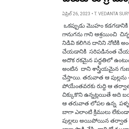
ఏప్రిల్ 26, 2023
• T. VEDANTA SUR
ఒకప్పుడు మొహం కడగడానికి ప
గానుగను గాని ఆశ్రయించి చి
నిడివి కలిగిన దానిని నోటికి
చేయడానికి సరిపడినంత చేయడ
అదొక రకమైన పద్ధతిలో ఉంటు
అంటిన దాని శాస్త్రీయమైన గ
చేస్తాయి. తరువాత ఆ పుల్లను
పోయేంతవరకు రుద్ది ఆ తర్వాత
చిక్కుకొని ఉన్నట్లయితే అద
ఆ తరువాత లోపల ఉన్న పళ్ళను
బాగా ఎలాంటి క్రిములు లేకుం
పుల్లలు అయిపోయిన తర్వాత కొ