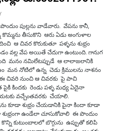
Y
ొందుం పుల్లను వాడేవారు. వేపను కానీ,
న్న కొమ్మను తీసుకొని ఆరు ఏడు అంగుళాల
 అందించి ఆ చివర కొరుకుతూ పళ్ళను శుభ్రం
ం వల్ల వేప అయితే చేదుగా ఉంటుంది. గానుగ
ంది మనం నమిలేటప్పుడే ఆ లాలాజలానికి
ుణం మన నోటిలో ఉన్న చెడు క్రిములను నాశనం
 ఈ చివరి నుంచి ఆ చివరకు పై పాచి
 పైకి కిందకు రెండు పళ్ళ మధ్య ఏదైనా
ి బయటకు వచ్చేంతవరకు చేయాలి.
 కూడా శుభ్రం చేయడానికి పైనా కిందా కూడా
డా శుభ్రంగా ఉండేలా చూసుకోవాలి ఈ పొందుం
న్ని కుటుంబాలలో బొగ్గును ఉప్పుతో కలిపి