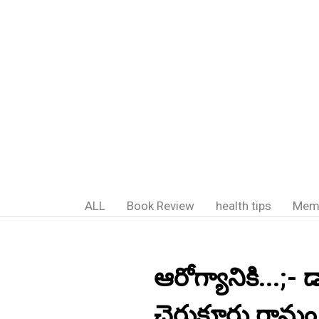
ALL
Book Review
health tips
Mem
ఆరోగ్యానికి...;- 
చెరుకూరు గ్రామ