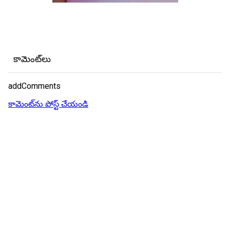
కామెంట్‌లు
addComments
కామెంట్‌ను పోస్ట్ చేయండి