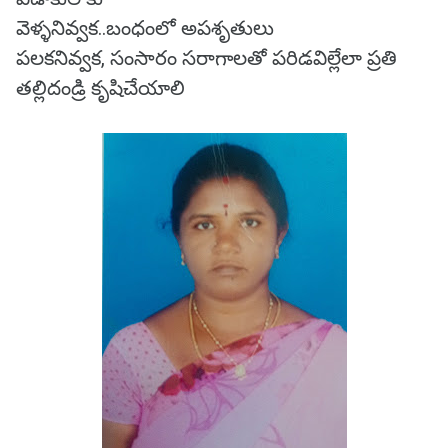
వెళ్ళనివ్వక..బంధంలో అపశృతులు
పలకనివ్వక, సంసారం సరాగాలతో పరిడవిల్లేలా ప్రతి
తల్లిదండ్రి కృషిచేయాలి