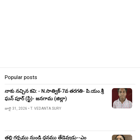
Popular posts
నాకు నచ్చిన కవి: - N.సాత్విక్-7వ తరగతి- పి.యం.శ్రీ
ఘన్ పూర్ (స్టే)- జనగామ (జిల్లా)
జులై 31, 2026
• T. VEDANTA SURY
తల్లి గర్భము నుండి ధనము తేడెవ్వడు--ఎం