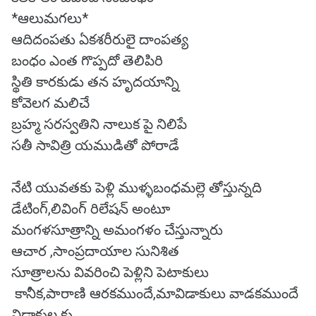
*ఆలుమగలు*
ఆదిదంపతు ఏకశరీరులై దాంపత్య
బంధం ఎంత గొప్పదో తెలిపిరి
స్థితి కారకుడు తన హృదయాన్ని
కోవెలగ మలిచే
బ్రహ్మ సరస్వతిని నాలుక పై నిలిపే
సతీ సావిత్రి యముడితో పోరాడే
నేటి యువతకు పెళ్లి ముళ్ళబంధమల్లె తోస్తున్నది
డేటింగ్,లివింగ్ రిలేషన్ అంటూ
మంగళసూత్రాన్ని అమంగళం చేస్తున్నారు
ఆచార ,సాంప్రదాయాల సునిశిత
సూత్రాలను వివరించి పెళ్లిని పెటాకులు
కానీక,పారాణి ఆరకముందే,మావిడాకులు వాడకముందే
విడాకుల కు