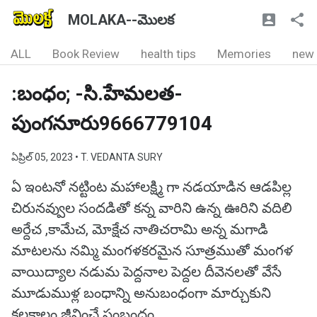
MOLAKA--మొలక
ALL
Book Review
health tips
Memories
new
:బంధం; -సి.హేమలత-
పుంగనూరు9666779104
ఏప్రిల్ 05, 2023
• T. VEDANTA SURY
ఏ ఇంటనో నట్టింట మహాలక్ష్మి గా నడయాడిన ఆడపిల్ల
చిరునవ్వుల సందడితో కన్న వారిని ఉన్న ఊరిని వదిలి
అర్దేచ ,కామేచ, మోక్షేచ నాతిచరామి అన్న మగాడి
మాటలను నమ్మి మంగళకరమైన సూత్రముతో మంగళ
వాయిద్యాల నడుమ పెద్దనాల పెద్దల దీవెనలతో వేసే
మూడుముళ్ల బంధాన్ని అనుబంధంగా మార్చుకుని
కలకాలం జీవించే సంబంధం