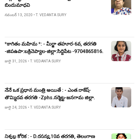
బిందుమాధవి
నవంబర్ 13, 2020
• T. VEDANTA SURY
*కాగితం మహిమ *: - మీర్జా తహూర-6వ, తరగతి
-జిపఉపా:బక్రిచెప్యాల-జిల్లా:సిద్దిపేట -9704865816.
జులై 31, 2026
• T. VEDANTA SURY
నేనే ఒక ప్రధాన మంత్రి అయితే : - ఎంత.రాకేష్-
తొమ్మిదవ తరగతి -Zphs.నర్మెట్ట-జనగామ జిల్లా.
జులై 24, 2026
• T. VEDANTA SURY
నిశ్శబ్ద కోరిక : - D.రసన్య,10వ తరగతి, తెలంగాణ