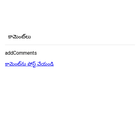
కామెంట్‌లు
addComments
కామెంట్‌ను పోస్ట్ చేయండి