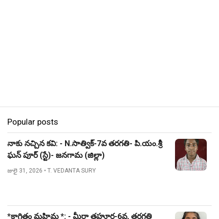
Popular posts
నాకు నచ్చిన కవి: - N.సాత్విక్-7వ తరగతి- పి.యం.శ్రీ
ఘన్ పూర్ (స్టే)- జనగామ (జిల్లా)
జులై 31, 2026
• T. VEDANTA SURY
*కాగితం మహిమ *: - మీర్జా తహూర-6వ, తరగతి