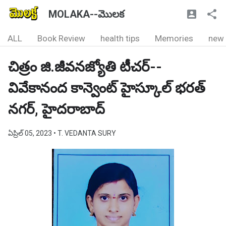
MOLAKA--మొలక
ALL
Book Review
health tips
Memories
new
చిత్రం జి.జీవనజ్యోతి టీచర్--
వివేకానంద కాన్వెంట్ హైస్కూల్ భరత్
నగర్, హైదరాబాద్
ఏప్రిల్ 05, 2023
• T. VEDANTA SURY