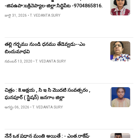
-జిపఉపా:బక్రిచెప్యాల-జిల్లా:సిద్దిపేట -9704865816.
జులై 31, 2026
• T. VEDANTA SURY
తల్లి గర్భము నుండి ధనము తేడెవ్వడు--ఎం
బిందుమాధవి
నవంబర్ 13, 2020
• T. VEDANTA SURY
చిత్రం : కె.అక్షయ , సి ఇ సి మొదటి సంవత్సరం ,
ఘనపూర్ ( స్టేషన్) జనగాం జిల్లా
ఆగస్టు 06, 2026
• T. VEDANTA SURY
నేనే ఒక ప్రధాన మంత్రి అయితే : - ఎంత.రాకేష్-