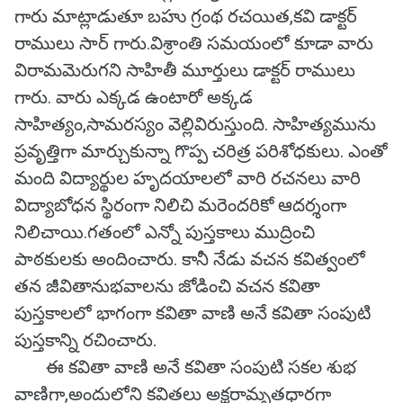
గారు మాట్లాడుతూ బహు గ్రంథ రచయిత,కవి డాక్టర్
రాములు సార్ గారు.విశ్రాంతి సమయంలో కూడా వారు
విరామమెరుగని సాహితీ మూర్తులు డాక్టర్ రాములు
గారు. వారు ఎక్కడ ఉంటారో అక్కడ
సాహిత్యం,సామరస్యం వెల్లివిరుస్తుంది. సాహిత్యమును
ప్రవృత్తిగా మార్చుకున్నా గొప్ప చరిత్ర పరిశోధకులు. ఎంతో
మంది విద్యార్థుల హృదయాలలో వారి రచనలు వారి
విద్యాబోధన స్థిరంగా నిలిచి మరెందరికో ఆదర్శంగా
నిలిచాయి.గతంలో ఎన్నో పుస్తకాలు ముద్రించి
పాఠకులకు అందించారు. కానీ నేడు వచన కవిత్వంలో
తన జీవితానుభవాలను జోడించి వచన కవితా
పుస్తకాలలో భాగంగా కవితా వాణి అనే కవితా సంపుటి
పుస్తకాన్ని రచించారు.
ఈ కవితా వాణి అనే కవితా సంపుటి సకల శుభ
వాణిగా,అందులోని కవితలు అక్షరామృతధారగా