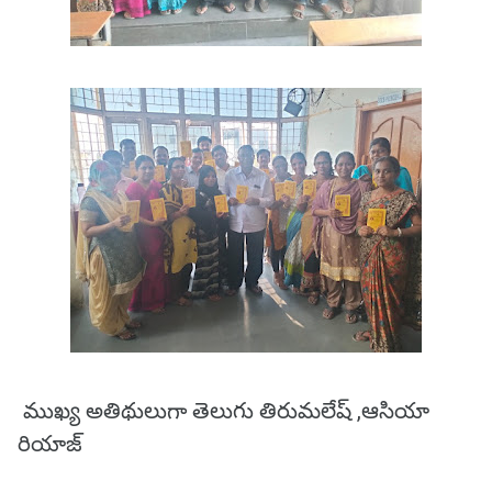
ముఖ్య అతిథులుగా తెలుగు తిరుమలేష్ ,ఆసియా
రియాజ్