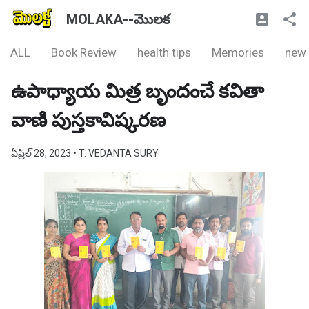
MOLAKA--మొలక
ALL
Book Review
health tips
Memories
new
ఉపాధ్యాయ మిత్ర బృందంచే కవితా
వాణి పుస్తకావిష్కరణ
ఏప్రిల్ 28, 2023
• T. VEDANTA SURY