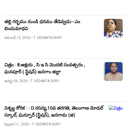
తల్లి గర్భము నుండి ధనము తేడెవ్వడు--ఎం
బిందుమాధవి
నవంబర్ 13, 2020
• T. VEDANTA SURY
చిత్రం : కె.అక్షయ , సి ఇ సి మొదటి సంవత్సరం ,
ఘనపూర్ ( స్టేషన్) జనగాం జిల్లా
ఆగస్టు 06, 2026
• T. VEDANTA SURY
నిశ్శబ్ద కోరిక : - D.రసన్య,10వ తరగతి, తెలంగాణ మోడల్
స్కూల్, ఘన్పూర్ (స్టేషన్), జనగామ (జి)
ఫిబ్రవరి 11, 2026
• T. VEDANTA SURY