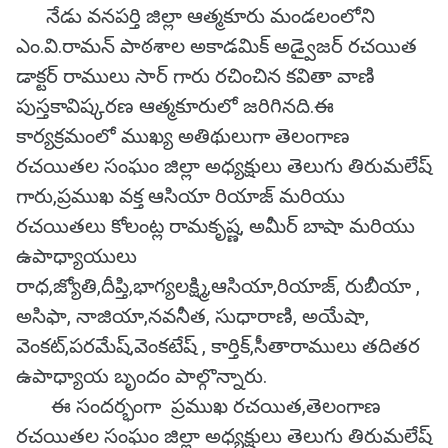
నేడు వనపర్తి జిల్లా ఆత్మకూరు మండలంలోని
ఎం.వి.రామన్ పాఠశాల అకాడమిక్ అడ్వైజర్ రచయిత
డాక్టర్ రాములు సార్ గారు రచించిన కవితా వాణి
పుస్తకావిష్కరణ ఆత్మకూరులో జరిగినది.ఈ
కార్యక్రమంలో ముఖ్య అతిథులుగా తెలంగాణ
రచయితల సంఘం జిల్లా అధ్యక్షులు తెలుగు తిరుమలేష్
గారు,ప్రముఖ వక్త ఆసియా రియాజ్ మరియు
రచయితలు కోలంట్ల రామకృష్ణ, అమీర్ బాషా మరియు
ఉపాధ్యాయులు
రాధ,జ్యోతి,దీప్తి,భాగ్యలక్ష్మి,ఆసియా,రియాజ్, రుబీయా ,
అసిఫా, నాజియా,నవనీత, సుధారాణి, అయేషా,
వెంకట్,పరమేష్,వెంకటేష్ , కార్తిక్,సీతారాములు తదితర
ఉపాధ్యాయ బృందం పాల్గొన్నారు.
ఈ సందర్భంగా ప్రముఖ రచయిత,తెలంగాణ
రచయితల సంఘం జిల్లా అధ్యక్షులు తెలుగు తిరుమలేష్