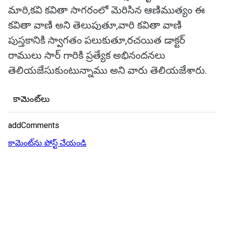
మారి,కవి కవితా సాగరంలో మెరిసిన ఆణిముత్యం ఈ
కవితా వాణి అని తెలుపుతూ,వారి కవితా వాణి
పుస్తకానికి స్వాగతం పలుకుతూ,రచయిత డాక్టర్
రాములు సార్ గారికి ప్రత్యేక అభినందనలు
తెలియజేసుకుంటున్నాము అని వారు తెలియజేశారు.
కామెంట్‌లు
addComments
కామెంట్‌ను పోస్ట్ చేయండి