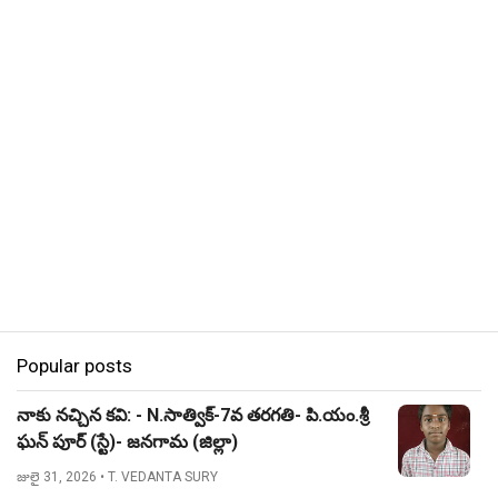
Popular posts
నాకు నచ్చిన కవి: - N.సాత్విక్-7వ తరగతి- పి.యం.శ్రీ
ఘన్ పూర్ (స్టే)- జనగామ (జిల్లా)
జులై 31, 2026
• T. VEDANTA SURY