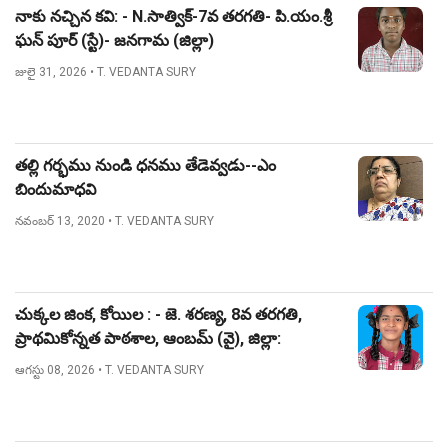
నాకు నచ్చిన కవి: - N.సాత్విక్-7వ తరగతి- పి.యం.శ్రీ
ఘన్ పూర్ (స్టే)- జనగామ (జిల్లా)
జులై 31, 2026
• T. VEDANTA SURY
తల్లి గర్భము నుండి ధనము తేడెవ్వడు--ఎం
బిందుమాధవి
నవంబర్ 13, 2020
• T. VEDANTA SURY
చుక్కల జింక, కోయిల : - జె. శరణ్య, 8వ తరగతి,
ప్రాథమికోన్నత పాఠశాల, ఆంబమ్ (వై), జిల్లా:
నిజామాబాద్.
ఆగస్టు 08, 2026
• T. VEDANTA SURY