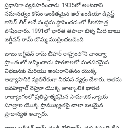
ప్రధానిగా వ్యవహరించారు. 1935లో అంటరాని
సమానత్వం కోసం అంకితమైన ఆల్ ఇండియా డిప్రెస్ట్
కాసెస్ లీగ్ అనే సంస్థను స్థాపించడంలో కీలకపాత్ర
పోషించారు. 1991లో భారత తపాలా బిళ్ళ మీద బాబు
జగ్జీవన్ రామ్ బొమ్మ ముద్రించబడింది.
బాబు జగ్జీవన్ రామ్ బీహార్ రాష్ట్రంలోని చాంద్వా
ప్రాంతంలో జన్మించాడు పాఠశాలలో మతపరమైన
విభజనకు మరియు అంటరానితనం యొక్క
అభ్యాసానికి వ్యతిరేకంగా నిరసన వ్యక్తం చేశారు. అతను
జవహర్లాల్ నెహ్రూ యొక్క తాత్కాలిక భారత
రాజ్యాంగంలో ప్రతిష్టాత్మకమైన సామాజిక న్యాయ
సూత్రాల యొక్క ప్రాముఖ్యతపై చాలా బలమైన
ప్రాధాన్యత ఇచ్చారు.