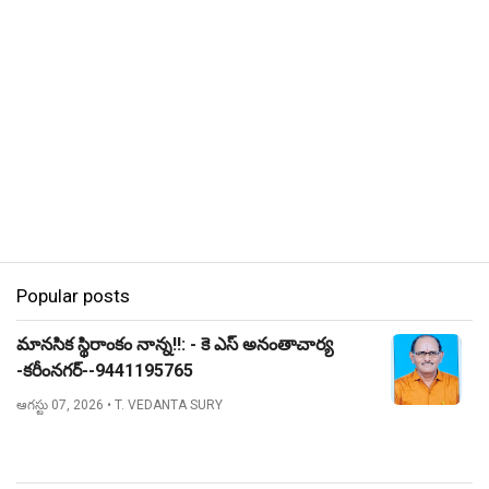
Popular posts
మానసిక స్థిరాంకం నాన్న!!: - కె ఎస్ అనంతాచార్య
-కరీంనగర్--9441195765
ఆగస్టు 07, 2026
• T. VEDANTA SURY