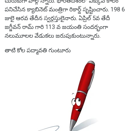
చురుకుగా పాల్గొన్నారు. భారతదేశంలో ఎక్కువ కాలం
పనిచేసిన క్యాబినెట్ మంత్రిగా రికార్డ్ సృష్టించారు. 198 6
జులై ఆరవ తేదీన స్వర్గస్తులైనారు. ఏప్రిల్ 5వ తేదీ
జగ్జీవన్ రామ్ గారి 113 వ జయంతి సందర్భంగా
నలుమూలల వేడుకలు జరుపుకుంటున్నారు.
తాటి కోల పద్మావతి గుంటూరు