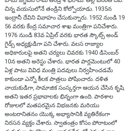
బాబు జగ్జీవన్ రామ్ తండ్రి శోభిరామ్. తల్లి వసంతి దేవి.
చిన్న వయసులోనే తండ్రిని కోల్పోయాడు. 1935న
ఇంద్రానీ దేవిని వివాహం చేసుకున్నారు. 1952 నుండి 19
56 వరకు కేంద్ర సమాచార శాఖ మంత్రిగా పనిచేశారు.
1976 నుండి 83వ ఏప్రిల్ వరకు భారత స్కౌట్స్ అండ్
గైడ్స్ అధ్యక్షుడిగా పని చేశారు. వలస రాజ్యాల
అధికారులపై అతని చర్యలు చివరకు 1940 డిసెంబర్
10న అతని అరెస్టు చేశారు. భారత పార్లమెంటులో 40
ఏళ్ల పాటు వివిధ మంత్రి పదవులు నిర్వహించడమే
కాకుండా ఎన్నో కీలక పాత్రలు పోషించారు. దళిత
నాయకుడిగా, సామాజిక సంస్కర్తగా ఆయన చేసిన కృషి
అతని ఇతర ప్రభావాలకు భిన్నంగా ఉంది. పాఠశాల
రోజులలో మతపరమైన విభజనకు మరియు
అంటరానితనం యొక్క అభ్యాసానికి వ్యతిరేకంగా
నిరసన వ్యక్తం చేశారు. స్వాతంత్రం కోసం పోరాటంలో