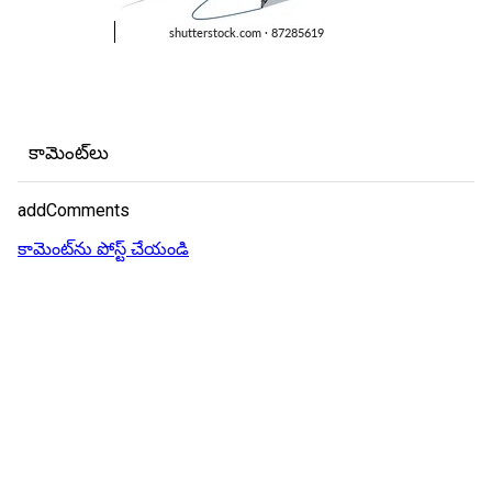
కామెంట్‌లు
addComments
కామెంట్‌ను పోస్ట్ చేయండి