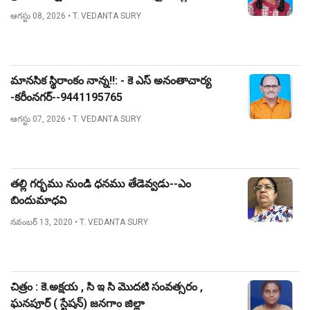
నిజామాబాద్.
ఆగస్టు 08, 2026
• T. VEDANTA SURY
మానసిక స్థిరాంకం నాన్న!!: - కె ఎస్ అనంతాచార్య
-కరీంనగర్--9441195765
ఆగస్టు 07, 2026
• T. VEDANTA SURY
తల్లి గర్భము నుండి ధనము తేడెవ్వడు--ఎం
బిందుమాధవి
నవంబర్ 13, 2020
• T. VEDANTA SURY
చిత్రం : కె.అక్షయ , సి ఇ సి మొదటి సంవత్సరం ,
ఘనపూర్ ( స్టేషన్) జనగాం జిల్లా