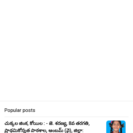
Popular posts
చుక్కల జింక, కోయిల : - జె. శరణ్య, 8వ తరగతి,
ప్రాథమికోన్నత పాఠశాల, ఆంబమ్ (వై), జిల్లా: