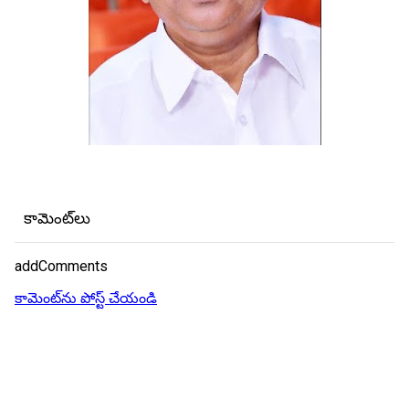
కామెంట్‌లు
addComments
కామెంట్‌ను పోస్ట్ చేయండి