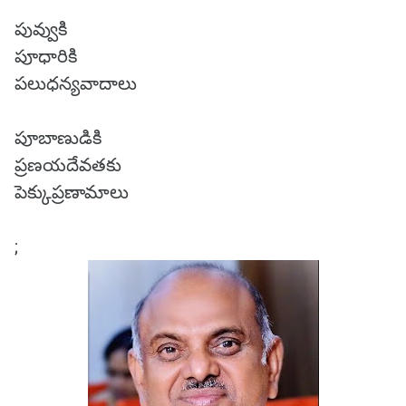
పువ్వుకి
పూధారికి
పలుధన్యవాదాలు
పూబాణుడికి
ప్రణయదేవతకు
పెక్కుప్రణామాలు
;