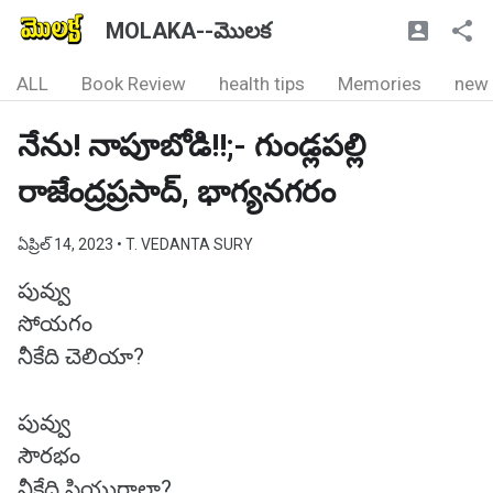
MOLAKA--మొలక
ALL
Book Review
health tips
Memories
new
నేను! నాపూబోడి!!;- గుండ్లపల్లి
రాజేంద్రప్రసాద్, భాగ్యనగరం
ఏప్రిల్ 14, 2023
• T. VEDANTA SURY
పువ్వు
సోయగం
నీకేది చెలియా?
పువ్వు
సౌరభం
నీకేది ప్రియురాలా?