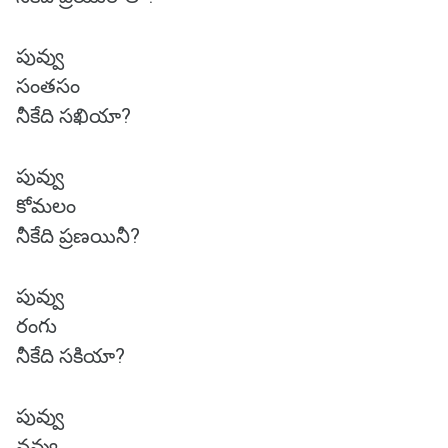
పువ్వు
సంతసం
నీకేది సఖియా?
పువ్వు
కోమలం
నీకేది ప్రణయినీ?
పువ్వు
రంగు
నీకేది సకియా?
పువ్వు
నవ్వు