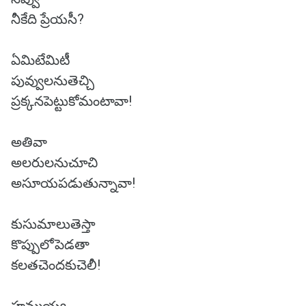
నీకేది ప్రేయసీ?
ఏమిటేమిటీ
పువ్వులనుతెచ్చి
ప్రక్కనపెట్టుకోమంటావా!
అతివా
అలరులనుచూచి
అసూయపడుతున్నావా!
కుసుమాలుతెస్తా
కొప్పులోపెడతా
కలతచెందకుచెలీ!