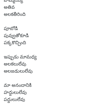
హమ్మయ్య
అతివ
అలకతీరింది
పూబోడి
పువ్వుతోకూడి
పక్కకొచ్చింది
ఇప్పుడు మామధ్య
అలకలులేవు
అలజడులులేవు
మా అనందానికి
హద్దులులేవు
పద్దులులేవు